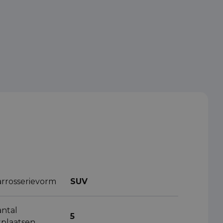
arrosserievorm
SUV
antal
5
tplaatsen