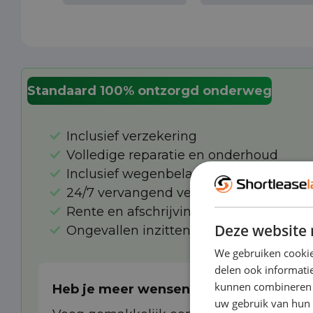
Standaard 100% ontzorgd onderweg
Inclusief verzekering
Volledige reparatie en onderhoud
Inclusief wegenbelasting
24/7 vervangend vervoer bij pechhulp 
Rente en afschrijving
Deze website 
Ongevallen inzittendenverzekering
We gebruiken cookie
delen ook informatie
kunnen combineren m
Heb je meer wensen?
uw gebruik van hun