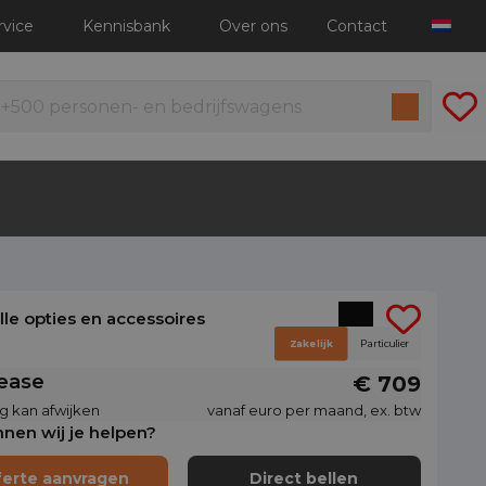
rvice
Kennisbank
Over ons
Contact
alle opties en accessoires
Zakelijk
Particulier
lease
€ 709
g kan afwijken
vanaf euro per maand, ex. btw
nen wij je helpen?
ferte aanvragen
Direct bellen