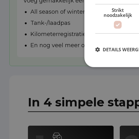
Voeg gemakkelijk een van de extra opties
Strikt
All season of winterbanden
noodzakelijk
Tank-/laadpas
Kilometerregistratie
En nog veel meer opties
DETAILS WEERG
In 4 simpele stap