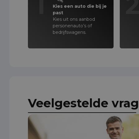
1
Kies een auto die bij je
past
Kies uit ons aanbod
personenauto’s of
bedrijfswagens.
Veelgestelde vra