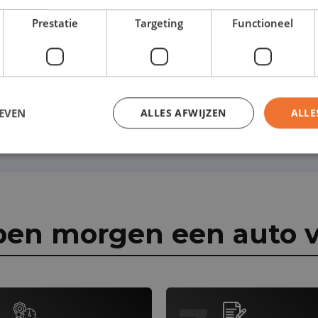
 toe aan je leasecontract:
Prestatie
Targeting
Functioneel
EVEN
ALLES AFWIJZEN
ALLE
pen morgen een auto v