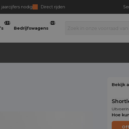
jaarcijfers nodig
Direct rijden
Se
239
149
’s
Bedrijfswagens
Bekijk 
Short
Uitvoerin
Hoe kun
Of