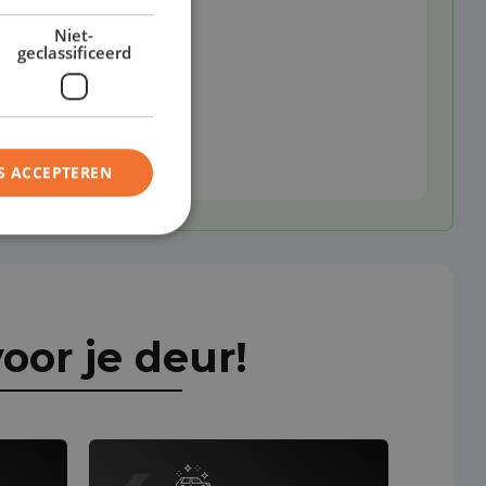
Niet-
geclassificeerd
S ACCEPTEREN
oor je deur!