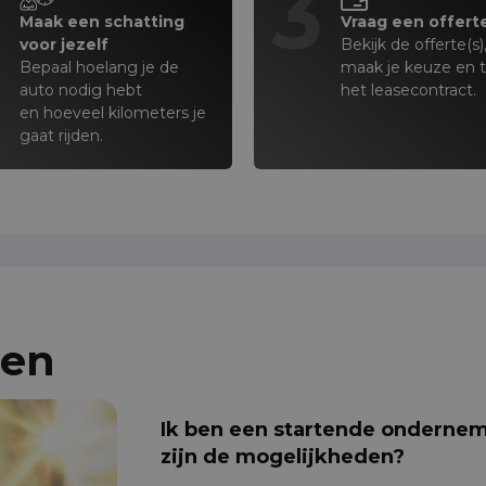
2
3
Maak een schatting
Vraag een offert
voor jezelf
Bekijk de offerte(s)
Bepaal hoelang je de
maak je keuze en 
auto nodig hebt
het leasecontract.
en hoeveel kilometers je
gaat rijden.
gen
Ik ben een startende ondernem
zijn de mogelijkheden?