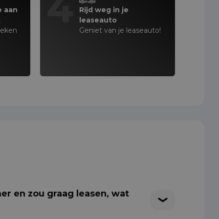
4
e aan
Rijd weg in je
,
leaseauto
teken
Geniet van je leaseauto!
er en zou graag leasen, wat