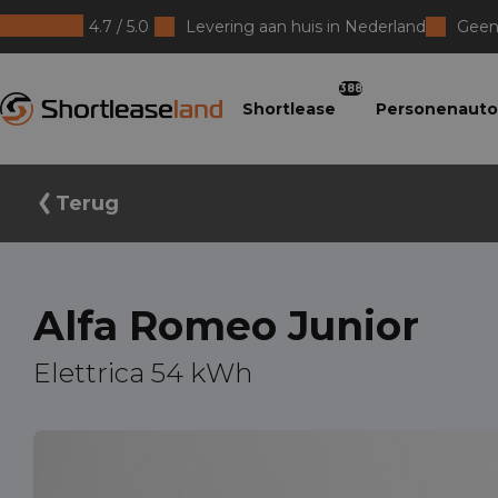
4.7 / 5.0
Levering aan huis in Nederland
Geen 
Shortleaseland
388
Shortlease
Personenauto
Terug
Alfa Romeo Junior
Elettrica 54 kWh