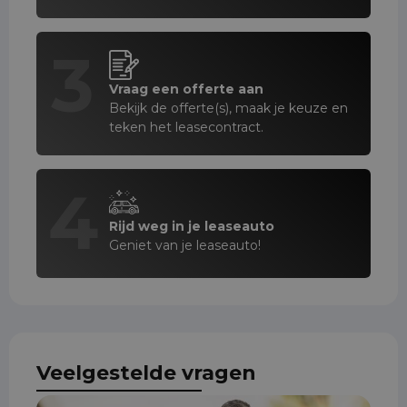
3
Vraag een offerte aan
Bekijk de offerte(s), maak je keuze en
teken het leasecontract.
4
Rijd weg in je leaseauto
Geniet van je leaseauto!
Veelgestelde vragen