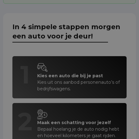
In 4 simpele stappen morgen
een auto voor je deur!
1
Kies een auto die bij je past
Kies uit ons aanbod personenauto’s of
bedrijfswagens.
2
Maak een schatting voor jezelf
Bepaal hoelang je de auto nodig hebt
en hoeveel kilometers je gaat rijden.