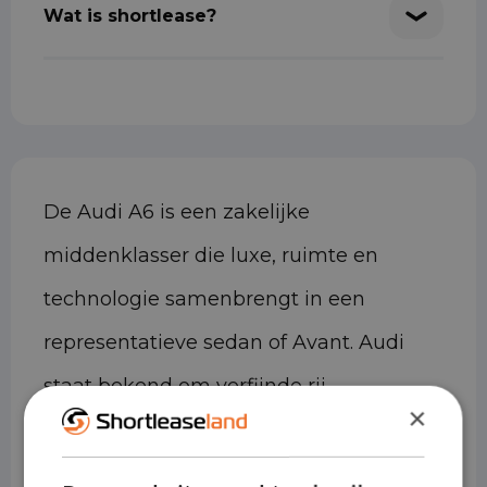
Wat is shortlease?
De Audi A6 is een zakelijke
middenklasser die luxe, ruimte en
technologie samenbrengt in een
representatieve sedan of Avant. Audi
staat bekend om verfijnde rij-
×
eigenschappen en hoogwaardige
afwerking, en de A6 is daar een