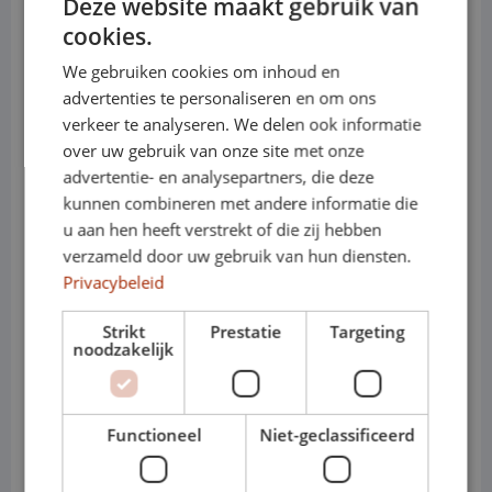
Deze website maakt gebruik van
uitstekend voorbeeld van. Deze auto is
cookies.
We gebruiken cookies om inhoud en
ontwikkeld voor ondernemers en
advertenties te personaliseren en om ons
professionals die dagelijks veel
verkeer te analyseren. We delen ook informatie
over uw gebruik van onze site met onze
kilometers maken en waarde hechten
advertentie- en analysepartners, die deze
kunnen combineren met andere informatie die
aan comfort en uitstraling.
u aan hen heeft verstrekt of die zij hebben
verzameld door uw gebruik van hun diensten.
Dankzij zijn stabiele wegligging, stille
Privacybeleid
interieur en geavanceerde
Strikt
Prestatie
Targeting
noodzakelijk
rijhulpsystemen is de Audi A6 ideaal
voor lange afstanden en intensief
Functioneel
Niet-geclassificeerd
zakelijk gebruik. Bij Shortleaseland staat
de Audi A6 direct uit voorraad klaar,