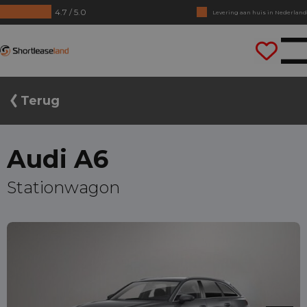
4.7 / 5.0
Levering aan huis in Nederland
Geen jaarcijfers nodig
Shortleaseland
Direct rijden
Terug
Audi A6
Stationwagon