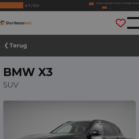
4.7 / 5.0
Geen jaarcijfers nodig
Direct rijden
Shortleaseland
Terug
BMW X3
SUV