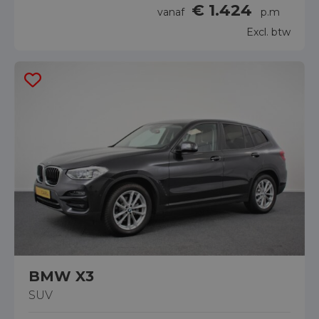
€ 1.424
vanaf
p.m
Excl. btw
BMW X3
SUV