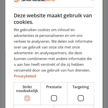
• Interieur: BMW iDrive infotainment en
digitale cockpit
Deze website maakt gebruik van
cookies.
Waarom de BMW X3 ideaal is
We gebruiken cookies om inhoud en
voor shortlease
advertenties te personaliseren en om ons
verkeer te analyseren. We delen ook informatie
• Representatieve uitstraling met
over uw gebruik van onze site met onze
sportief karakter
advertentie- en analysepartners, die deze
kunnen combineren met andere informatie die
• Ruim en comfortabel interieur
u aan hen heeft verstrekt of die zij hebben
verzameld door uw gebruik van hun diensten.
• Zeer geschikt voor lange afstanden
Privacybeleid
• Stabiel en prettig rijgedrag
Strikt
Prestatie
Targeting
• Efficiënte en krachtige motoren
noodzakelijk
• Beschikbaar als benzine, diesel en