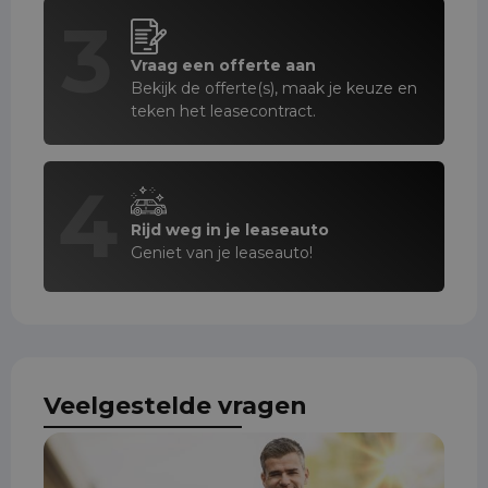
3
Vraag een offerte aan
Bekijk de offerte(s), maak je keuze en
teken het leasecontract.
4
Rijd weg in je leaseauto
Geniet van je leaseauto!
Veelgestelde vragen