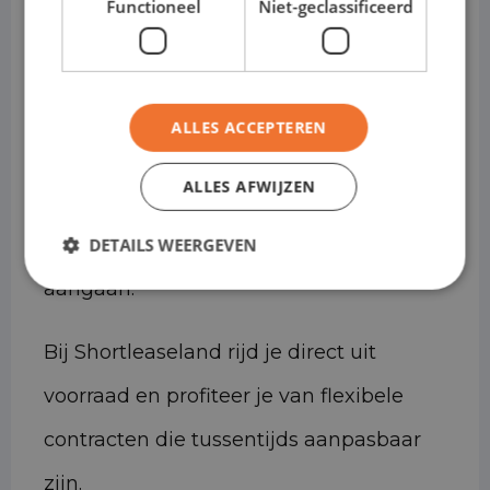
plug-in hybride
Functioneel
Niet-geclassificeerd
Shortlease 1–12 maanden
Shortlease is ideaal wanneer je tijdelijk
ALLES ACCEPTEREN
vervoer nodig hebt, een overbrugging
ALLES AFWIJZEN
zoekt, flexibel wilt blijven of geen
langdurige leaseverplichtingen wilt
DETAILS WEERGEVEN
aangaan.
Bij Shortleaseland rijd je direct uit
voorraad en profiteer je van flexibele
contracten die tussentijds aanpasbaar
zijn.