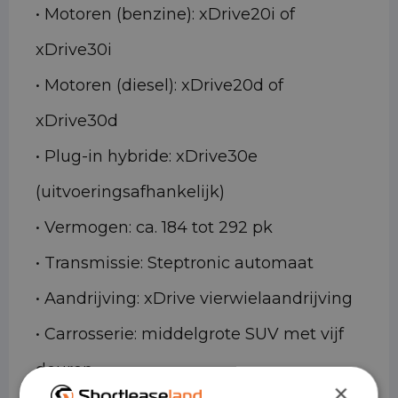
• Motoren (benzine): xDrive20i of
xDrive30i
• Motoren (diesel): xDrive20d of
xDrive30d
• Plug-in hybride: xDrive30e
(uitvoeringsafhankelijk)
• Vermogen: ca. 184 tot 292 pk
• Transmissie: Steptronic automaat
• Aandrijving: xDrive vierwielaandrijving
• Carrosserie: middelgrote SUV met vijf
deuren
×