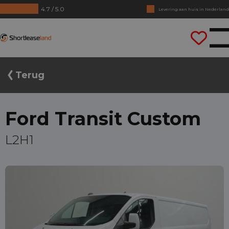
4.7 / 5.0
Geen jaarcijfers nodig
Direct rijden
Shortleaseland
Terug
Ford Transit Custom
L2H1