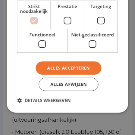
voorraad beschikbaar, waardoor je vaak
Strikt
Prestatie
Targeting
noodzakelijk
al binnen 24 uur kunt rijden, zonder
langdurige leaseverplichtingen.
Functioneel
Niet-geclassificeerd
Technische gegevens
ALLES ACCEPTEREN
• Laadvolume: ca. 6,0 m³ tot 8,3 m³
(afhankelijk van lengte/hoogte)
ALLES AFWIJZEN
• Laadvermogen: tot ca. 1.400 kg
DETAILS WEERGEVEN
• Trekgewicht: tot ca. 2.500 kg
(uitvoeringsafhankelijk)
• Motoren (diesel): 2.0 EcoBlue 105, 130 of