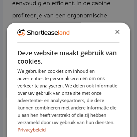
eenvoudig en efficiënt. In de cabine
profiteer je van een ergonomische
zitpositie, goede geluidsisolatie en
×
moderne voorzieningen, waardoor ook
Deze website maakt gebruik van
lange werkdagen aangenaam blijven.
cookies.
Dankzij zijn overzichtelijke formaat en
We gebruiken cookies om inhoud en
advertenties te personaliseren en om ons
goede wendbaarheid is de Ford Transit
verkeer te analyseren. We delen ook informatie
over uw gebruik van onze site met onze
Custom zeer geschikt voor stedelijk
advertentie- en analysepartners, die deze
gebruik, terwijl hij op de snelweg rust en
kunnen combineren met andere informatie die
u aan hen heeft verstrekt of die zij hebben
zekerheid biedt. Bij Shortleaseland staat
verzameld door uw gebruik van hun diensten.
Privacybeleid
de Ford Transit Custom direct uit