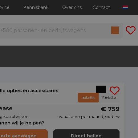
rvice
Kennisbank
Over ons
Contact
alle opties en accessoires
Zakelijk
Particulier
lease
€ 759
g kan afwijken
vanaf euro per maand, ex. btw
nen wij je helpen?
ferte aanvragen
Direct bellen