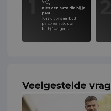
1
Kies een auto die bij je
past
Kies uit ons aanbod
personenauto’s of
bedrijfswagens.
Veelgestelde vra