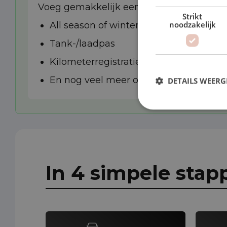
Voeg gemakkelijk een van de extra opties
Strikt
noodzakelijk
All season of winterbanden
Tank-/laadpas
Kilometerregistratie
En nog veel meer opties
DETAILS WEERG
In 4 simpele stap