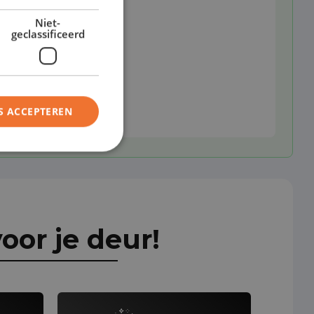
Niet-
geclassificeerd
S ACCEPTEREN
oor je deur!