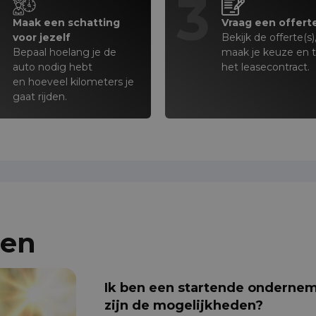
2
3
Maak een schatting
Vraag een offert
voor jezelf
Bekijk de offerte(s)
Bepaal hoelang je de
maak je keuze en 
auto nodig hebt
het leasecontract.
en hoeveel kilometers je
gaat rijden.
gen
Ik ben een startende ondernem
zijn de mogelijkheden?