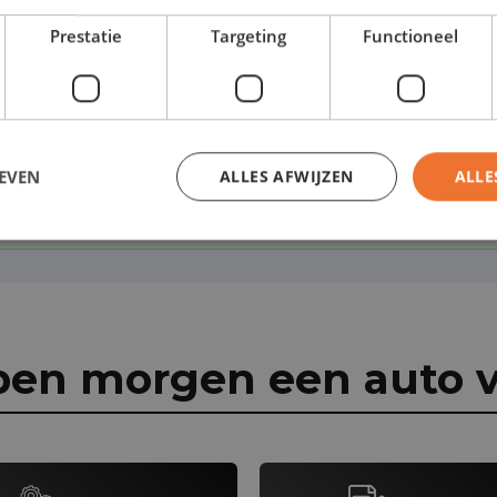
 toe aan je leasecontract:
Prestatie
Targeting
Functioneel
EVEN
ALLES AFWIJZEN
ALLE
pen morgen een auto v