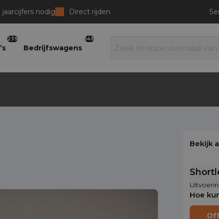
jaarcijfers nodig
Direct rijden
Se
239
149
’s
Bedrijfswagens
Bekijk 
Short
Uitvoerin
Hoe kun
Of