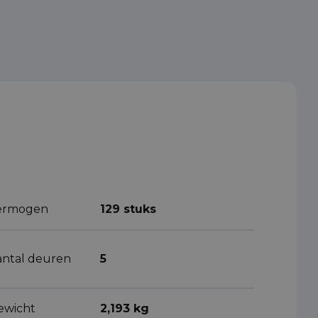
ermogen
129 stuks
antal deuren
5
ewicht
2,193 kg