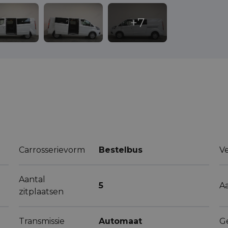
Carrosserievorm
Bestelbus
V
Aantal
5
A
zitplaatsen
Transmissie
Automaat
G