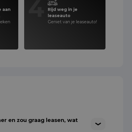
4
e aan
Rijd weg in je
,
leaseauto
teken
Geniet van je leaseauto!
er en zou graag leasen, wat