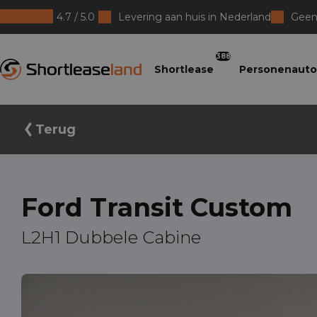
4.7 / 5.0
Levering aan huis in Nederland
Geen 
Shortleaseland
388
Shortlease
Personenauto
Terug
Ford Transit Custom
L2H1 Dubbele Cabine