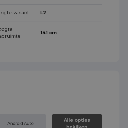
engte-variant
L2
oogte
141 cm
aadruimte
Alle opties
Android Auto
bekijken