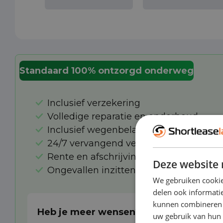
Standaard 100% ontzorgd onderweg
Inclusief verzekering
Volledige reparatie en onderhoud
Inclusief wegenbelasting
24/7 vervangend vervoer bij pechhulp 
Rente en afschrijving
Deze website 
Ongevallen inzittendenverzekering
We gebruiken cookie
delen ook informatie
kunnen combineren m
Heb je meer wensen?
uw gebruik van hun