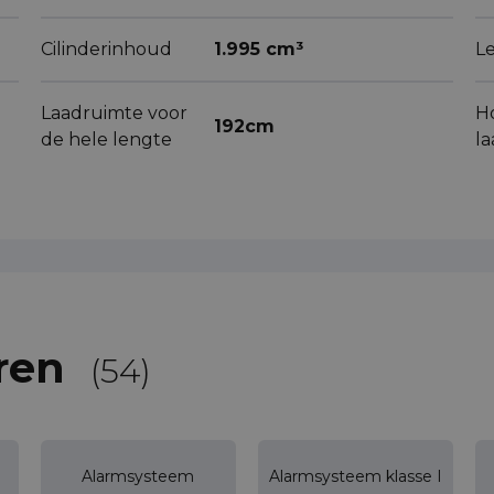
Cilinderinhoud
1.995 cm³
L
Laadruimte voor
H
192cm
de hele lengte
l
ren
(54)
Alarmsysteem
Alarmsysteem klasse I