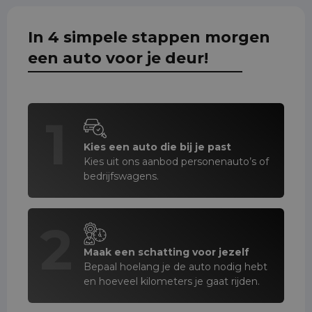
In 4 simpele stappen morgen
een auto voor je deur!
1
Kies een auto die bij je past
Kies uit ons aanbod personenauto’s of
bedrijfswagens.
2
Maak een schatting voor jezelf
Bepaal hoelang je de auto nodig hebt
en hoeveel kilometers je gaat rijden.