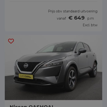
Prijs obv standaard uitvoering
€ 649
vanaf
p.m
Excl. btw
Nissan QASHQAI