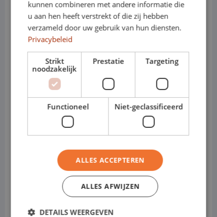
kunnen combineren met andere informatie die
• Varianten: Crossover
u aan hen heeft verstrekt of die zij hebben
verzameld door uw gebruik van hun diensten.
• Cabines: Personenauto
Privacybeleid
Waarom de Kia XCeed ideaal is
Strikt
Prestatie
Targeting
noodzakelijk
voor shortlease
Functioneel
Niet-geclassificeerd
• Direct inzetbaar voor tijdelijke
projecten of uitbreiding van capaciteit
• Comfortabel rijgedrag, ook bij lange
ALLES ACCEPTEREN
werkdagen
ALLES AFWIJZEN
• Slimme en praktisch ingedeelde
DETAILS WEERGEVEN
laadruimte