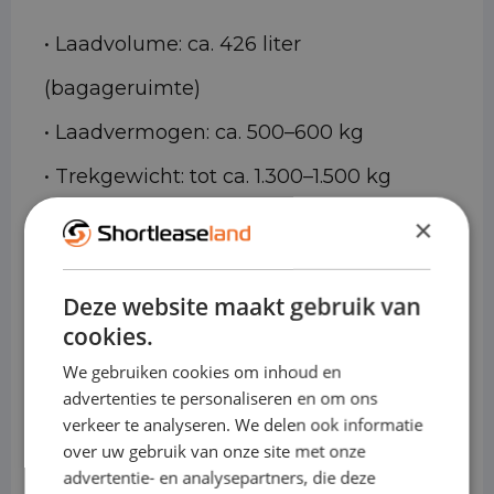
• Laadvolume: ca. 426 liter
(bagageruimte)
• Laadvermogen: ca. 500–600 kg
• Trekgewicht: tot ca. 1.300–1.500 kg
(uitvoeringsafhankelijk)
×
• Motoren (benzine): 1.0 T-GDi 120 pk / 1.4
Deze website maakt gebruik van
T-GDi 140 pk
cookies.
• Motoren (diesel): 1.6 CRDi 115 pk
We gebruiken cookies om inhoud en
• Elektrisch: n.v.t.
advertenties te personaliseren en om ons
verkeer te analyseren. We delen ook informatie
• Transmissie: handgeschakeld of
over uw gebruik van onze site met onze
advertentie- en analysepartners, die deze
automaat