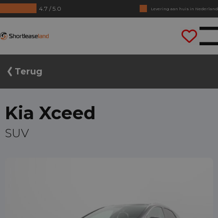
Levering aan huis in Nederland
4.7 / 5.0
Geen jaarcijfers nodig
Shortleaseland
Direct rijden
Terug
Kia Xceed
SUV