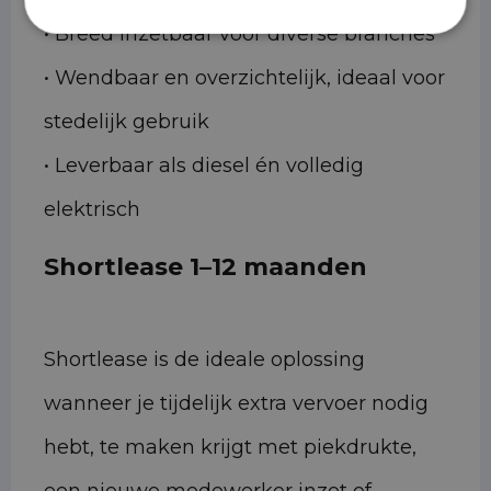
• Breed inzetbaar voor diverse branches
• Wendbaar en overzichtelijk, ideaal voor
stedelijk gebruik
• Leverbaar als diesel én volledig
elektrisch
Shortlease 1–12 maanden
Shortlease is de ideale oplossing
wanneer je tijdelijk extra vervoer nodig
hebt, te maken krijgt met piekdrukte,