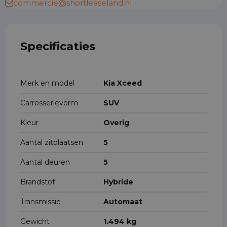
commercie@shortleaseland.nl
Specificaties
Merk en model
Kia Xceed
Carrosserievorm
SUV
Kleur
Overig
Aantal zitplaatsen
5
Aantal deuren
5
Brandstof
Hybride
Transmissie
Automaat
Gewicht
1.494 kg