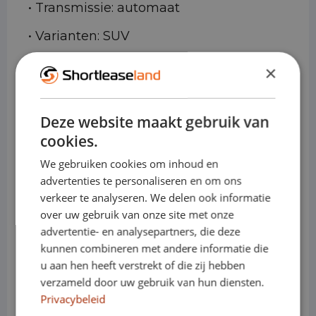
• Transmissie: automaat
• Varianten: SUV
• Cabines: Personenauto
×
Waarom de Lynk & Co 01 ideaal
Deze website maakt gebruik van
is voor shortlease
cookies.
We gebruiken cookies om inhoud en
advertenties te personaliseren en om ons
• Direct inzetbaar voor tijdelijke
verkeer te analyseren. We delen ook informatie
projecten of uitbreiding van capaciteit
over uw gebruik van onze site met onze
advertentie- en analysepartners, die deze
• Comfortabel rijgedrag, ook bij lange
kunnen combineren met andere informatie die
u aan hen heeft verstrekt of die zij hebben
ritten
verzameld door uw gebruik van hun diensten.
• Slimme en praktisch ingedeelde
Privacybeleid