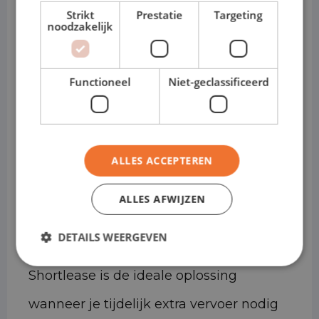
laadruimte
Strikt
Prestatie
Targeting
noodzakelijk
• Breed inzetbaar voor diverse zakelijke
ritten
Functioneel
Niet-geclassificeerd
• Wendbaar en overzichtelijk, ideaal voor
stedelijk gebruik
• Leverbaar met plug-in hybride
ALLES ACCEPTEREN
techniek voor lagere verbruikskosten
ALLES AFWIJZEN
Shortlease 1–12 maanden
DETAILS WEERGEVEN
Shortlease is de ideale oplossing
wanneer je tijdelijk extra vervoer nodig