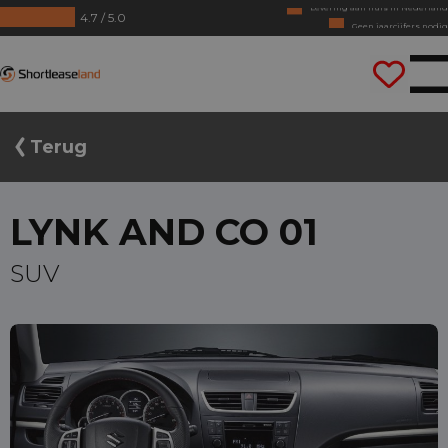
4.7 / 5.0
Geen jaarcijfers nodig
Direct rijden
Shortleaseland
Terug
LYNK AND CO 01
SUV