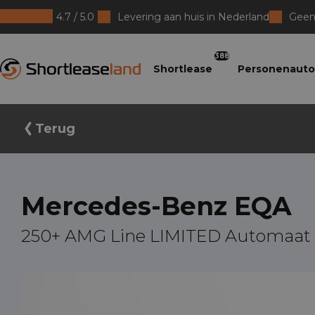
4.7 / 5.0
Levering aan huis in Nederland
Geen 
Shortleaseland
388
Shortlease
Personenauto
Terug
Mercedes-Benz EQA
250+ AMG Line LIMITED Automaat