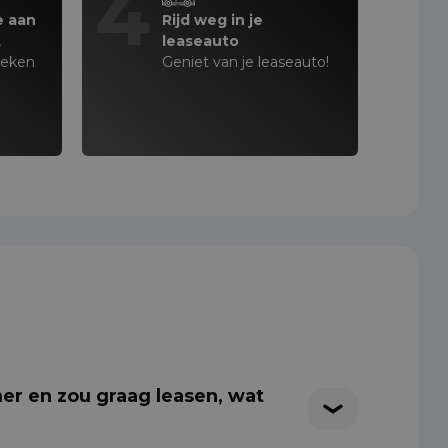
4
e aan
Rijd weg in je
,
leaseauto
teken
Geniet van je leaseauto!
er en zou graag leasen, wat