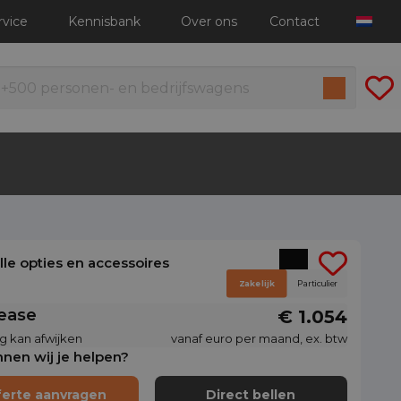
rvice
Kennisbank
Over ons
Contact
alle opties en accessoires
Zakelijk
Particulier
lease
€ 1.054
g kan afwijken
vanaf euro per maand, ex. btw
nen wij je helpen?
ferte aanvragen
Direct bellen