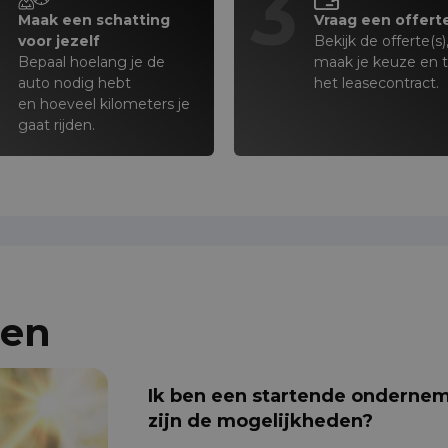
2
3
Maak een schatting
Vraag een offert
voor jezelf
Bekijk de offerte(s)
Bepaal hoelang je de
maak je keuze en 
auto nodig hebt
het leasecontract.
en hoeveel kilometers je
gaat rijden.
gen
Ik ben een startende ondernem
zijn de mogelijkheden?