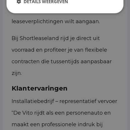
DETAILS WEERGEVEN
inzet of geen langdurige
leaseverplichtingen wilt aangaan.
Bij Shortleaseland rijd je direct uit
voorraad en profiteer je van flexibele
contracten die tussentijds aanpasbaar
zijn.
Klantervaringen
Installatiebedrijf – representatief vervoer
“De Vito rijdt als een personenauto en
maakt een professionele indruk bij