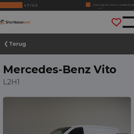
4.7 / 5.0
Geen jaarcijfers nodig
Direct rijden
Shortleaseland
Terug
Mercedes-Benz Vito
L2H1