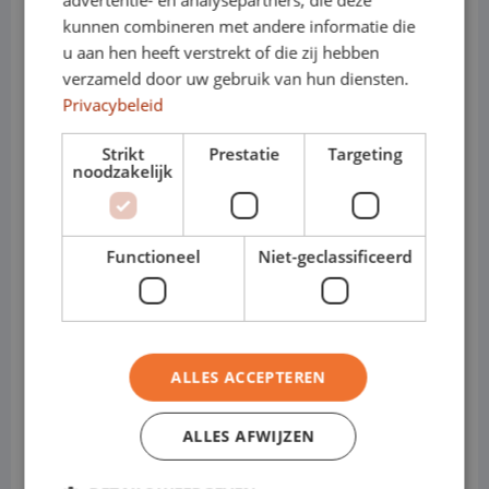
advertentie- en analysepartners, die deze
• Krachtige en betrouwbare
kunnen combineren met andere informatie die
u aan hen heeft verstrekt of die zij hebben
aandrijflijnen
verzameld door uw gebruik van hun diensten.
Privacybeleid
• Veel laadruimte in een overzichtelijk
Strikt
Prestatie
Targeting
formaat
noodzakelijk
• Geschikt voor uiteenlopende branches
• Verkrijgbaar als diesel en volledig
Functioneel
Niet-geclassificeerd
elektrisch
Shortlease 1–12 maanden
ALLES ACCEPTEREN
Shortlease is ideaal wanneer je tijdelijk
ALLES AFWIJZEN
extra vervoer nodig hebt, piekdrukte wilt
opvangen, een nieuwe medewerker