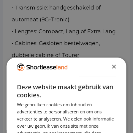
• Transmissie: handgeschakeld of
automaat (9G-Tronic)
• Lengtes: Compact, Lang of Extra Lang
• Cabines: Gesloten bestelwagen,
dubbele cabine of Tourer
×
Waarom de Mercedes-Benz
Vito ideaal is voor shortlease
Deze website maakt gebruik van
• Representatieve uitstraling voor
cookies.
klantbezoek
We gebruiken cookies om inhoud en
advertenties te personaliseren en om ons
• Zeer comfortabel, ook bij lange
verkeer te analyseren. We delen ook informatie
over uw gebruik van onze site met onze
werkdagen