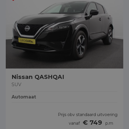
Nissan QASHQAI
SUV
Automaat
Prijs obv standaard uitvoering
€ 749
vanaf
p.m