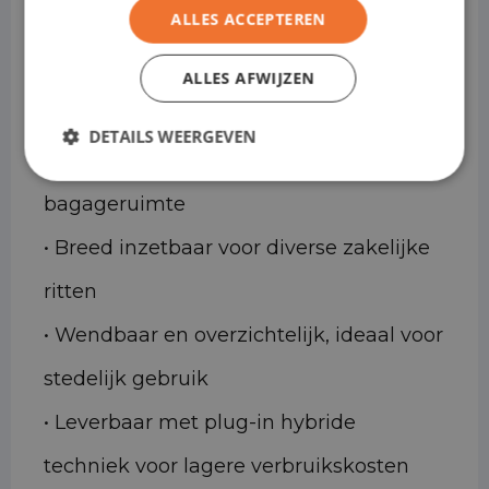
ALLES ACCEPTEREN
projecten of uitbreiding van capaciteit
• Comfortabel en dynamisch rijgedrag,
ALLES AFWIJZEN
ook bij langere ritten
DETAILS WEERGEVEN
• Ruime en praktisch ingedeelde
bagageruimte
• Breed inzetbaar voor diverse zakelijke
ritten
• Wendbaar en overzichtelijk, ideaal voor
stedelijk gebruik
• Leverbaar met plug-in hybride
techniek voor lagere verbruikskosten