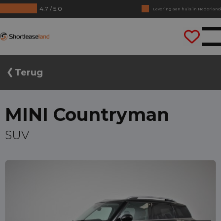
4.7 / 5.0
Levering aan huis in Nederland
Geen jaarcijfers nodig
Shortleaseland
Direct rijden
Terug
MINI Countryman
SUV