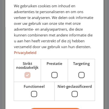
We gebruiken cookies om inhoud en
• Elektrisch / PHEV: plug-in hybride
advertenties te personaliseren en om ons
varianten beschikbaar
verkeer te analyseren. We delen ook informatie
over uw gebruik van onze site met onze
• Systeemvermogen: varieert per
advertentie- en analysepartners, die deze
kunnen combineren met andere informatie die
uitvoering
u aan hen heeft verstrekt of die zij hebben
• Transmissie: automaat
verzameld door uw gebruik van hun diensten.
Privacybeleid
• Varianten: SUV / Countryman ALL4
Strikt
Prestatie
Targeting
• Cabines: Personenauto
noodzakelijk
Waarom de Mini Countryman
ideaal is voor shortlease
Functioneel
Niet-geclassificeerd
• Direct inzetbaar voor tijdelijke