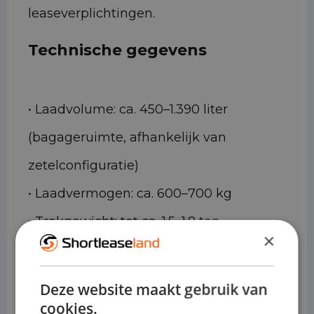
leaseverplichtingen.
Technische gegevens
• Laadvolume: ca. 450–1.390 liter
(bagageruimte, afhankelijk van
zetelconfiguratie)
• Laadvermogen: ca. 600–700 kg
• Trekgewicht: tot ca. 1.5–1.8 ton
×
(uitvoeringsafhankelijk)
• Motoren (benzine): diverse 3- en 4-
Deze website maakt gebruik van
cilinder varianten
cookies.