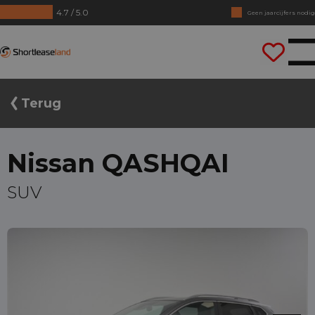
4.7 / 5.0
Geen jaarcijfers nodig
Direct rijden
Shortleaseland
Terug
Nissan QASHQAI
SUV