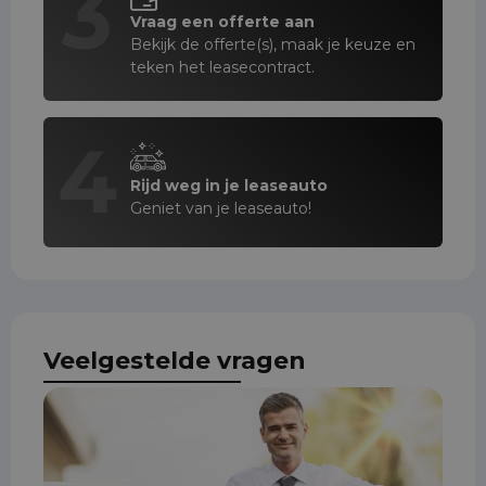
3
Vraag een offerte aan
Bekijk de offerte(s), maak je keuze en
teken het leasecontract.
4
Rijd weg in je leaseauto
Geniet van je leaseauto!
Veelgestelde vragen