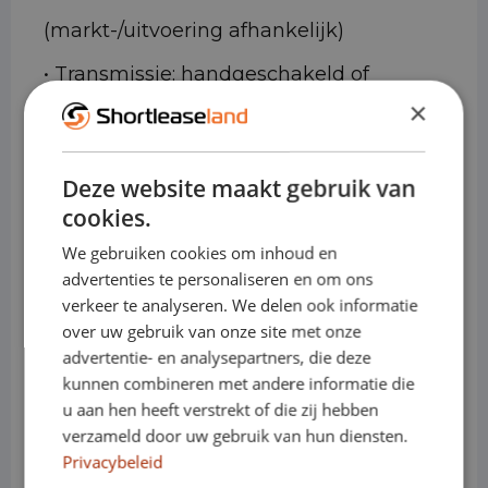
(markt-/uitvoering afhankelijk)
• Transmissie: handgeschakeld of
×
automaat
• Varianten: SUV / 5-deurs
Deze website maakt gebruik van
• Cabines: Personenauto
cookies.
We gebruiken cookies om inhoud en
Waarom de Nissan Qashqai
advertenties te personaliseren en om ons
ideaal is voor shortlease
verkeer te analyseren. We delen ook informatie
over uw gebruik van onze site met onze
• Direct inzetbaar voor tijdelijke
advertentie- en analysepartners, die deze
kunnen combineren met andere informatie die
projecten of uitbreiding van capaciteit
u aan hen heeft verstrekt of die zij hebben
• Comfortabel en stabiel rijgedrag, ook
verzameld door uw gebruik van hun diensten.
Privacybeleid
bij langere ritten