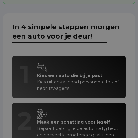
In 4 simpele stappen morgen
een auto voor je deur!
1
Kies een auto die bij je past
Kies uit ons aanbod personenauto’s of
bedrijfswagens.
2
Maak een schatting voor jezelf
Bepaal hoelang je de auto nodig hebt
en hoeveel kilometers je gaat rijden.