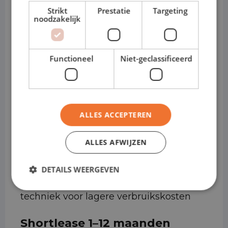
Strikt
Prestatie
Targeting
• Comfortabel en stabiel rijgedrag, ook
noodzakelijk
bij langere ritten
• Ruime en praktisch ingedeelde
Functioneel
Niet-geclassificeerd
bagageruimte
• Breed inzetbaar voor diverse zakelijke
ritten
ALLES ACCEPTEREN
• Wendbaar en overzichtelijk, ideaal voor
ALLES AFWIJZEN
stedelijk gebruik
DETAILS WEERGEVEN
• Leverbaar met moderne hybride
techniek voor lagere verbruikskosten
Shortlease 1–12 maanden