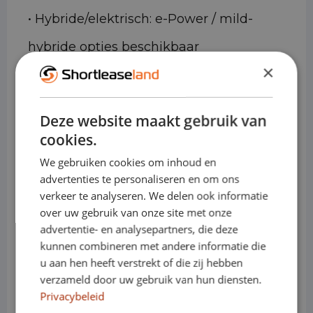
• Hybride/elektrisch: e-Power / mild-
hybride opties beschikbaar
×
(markt-/uitvoering afhankelijk)
• Transmissie: handgeschakeld of
Deze website maakt gebruik van
automaat
cookies.
• Varianten: SUV / 5-deurs
We gebruiken cookies om inhoud en
advertenties te personaliseren en om ons
• Cabines: Personenauto
verkeer te analyseren. We delen ook informatie
over uw gebruik van onze site met onze
Waarom de Nissan Qashqai
advertentie- en analysepartners, die deze
ideaal is voor shortlease
kunnen combineren met andere informatie die
u aan hen heeft verstrekt of die zij hebben
• Direct inzetbaar voor tijdelijke
verzameld door uw gebruik van hun diensten.
Privacybeleid
projecten of uitbreiding van capaciteit