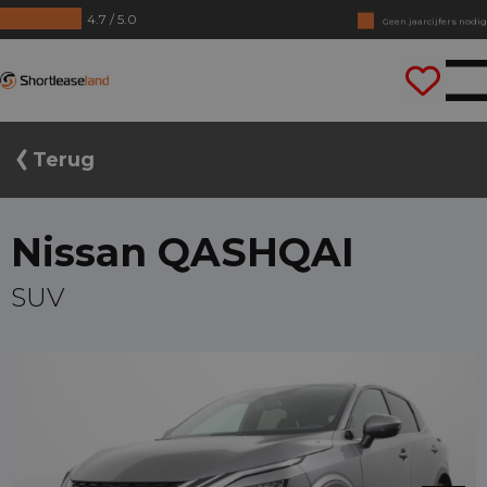
4.7 / 5.0
Geen jaarcijfers nodig
Direct rijden
Shortleaseland
Terug
Nissan QASHQAI
SUV