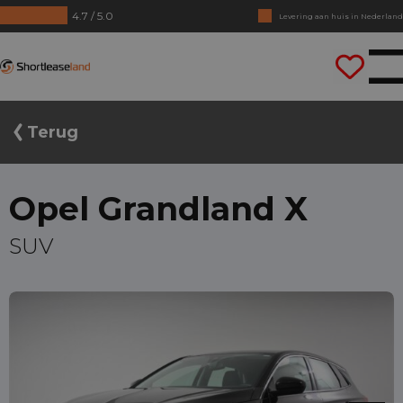
Levering aan huis in Nederland
4.7 / 5.0
Geen jaarcijfers nodig
Shortleaseland
Direct rijden
Terug
Opel Grandland X
SUV