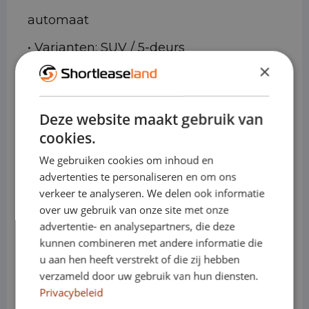
automaat
• Varianten: SUV / 5-deurs
×
• Cabines: Personenauto
Waarom de Opel Grandland X
Deze website maakt gebruik van
ideaal is voor shortlease
cookies.
We gebruiken cookies om inhoud en
• Direct inzetbaar voor tijdelijke
advertenties te personaliseren en om ons
projecten of uitbreiding van capaciteit
verkeer te analyseren. We delen ook informatie
over uw gebruik van onze site met onze
• Comfortabel en stabiel rijgedrag, ook
advertentie- en analysepartners, die deze
kunnen combineren met andere informatie die
bij langere ritten
u aan hen heeft verstrekt of die zij hebben
• Ruime en flexibel ingedeelde
verzameld door uw gebruik van hun diensten.
Privacybeleid
bagageruimte