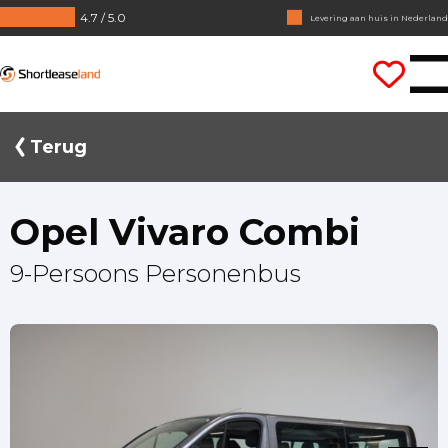
4.7 / 5.0
Geen jaarcijfers nodig
Direct rijden
Shortleaseland
Terug
Opel Vivaro Combi
9-Persoons Personenbus