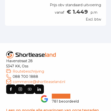
Prijs obv standaard uitvoering
€ 1.449
vanaf
p.m
Excl. btw
Havenstraat 28
5347 KK, Oss
Routebeschrijving
088 700 1888
commercie@shortleaseland.nl
781 beoordeeld
Lees op google alle ervaringen van onze tevreden