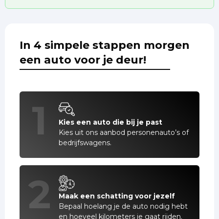
In 4 simpele stappen morgen
een auto voor je deur!
1
Kies een auto die bij je past
Kies uit ons aanbod personenauto’s of
bedrijfswagens.
2
Maak een schatting voor jezelf
Bepaal hoelang je de auto nodig hebt
en hoeveel kilometers je gaat rijden.