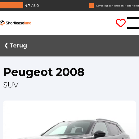
4.7 / 5.0
Geen jaarcijfers nodig
Direct rijden
Shortleaseland
Terug
Peugeot 2008
SUV