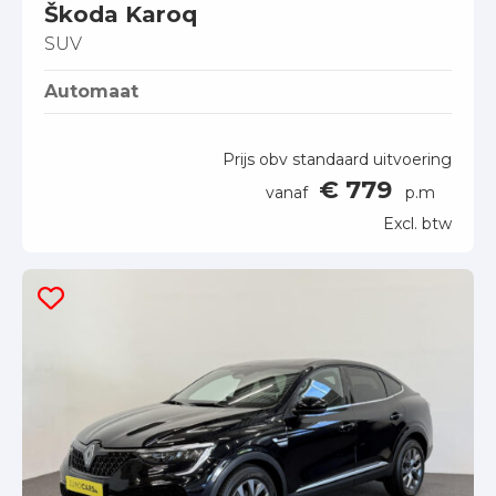
Škoda Karoq
SUV
Automaat
Prijs obv standaard uitvoering
€ 779
vanaf
p.m
Excl. btw