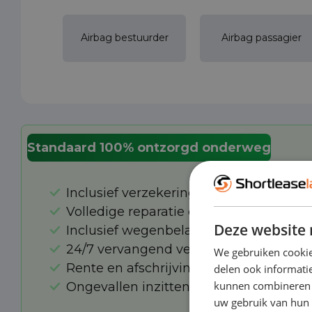
Airbag bestuurder
Airbag passagier
Standaard 100% ontzorgd onderweg
Inclusief verzekering
Volledige reparatie en onderhoud
Deze website 
Inclusief wegenbelasting
24/7 vervangend vervoer bij pechhulp 
We gebruiken cookie
Rente en afschrijving
delen ook informatie
kunnen combineren m
Ongevallen inzittendenverzekering
uw gebruik van hun