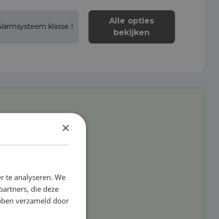
Alle opties
Alarmsysteem klasse I
bekijken
×
r te analyseren. We
partners, die deze
ebben verzameld door