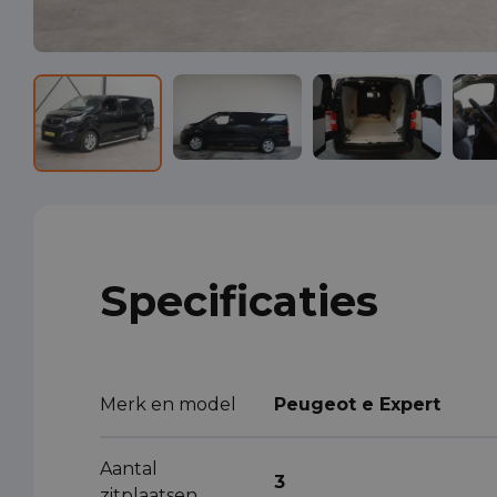
Specificaties
Merk en model
Peugeot e Expert
Aantal
3
zitplaatsen