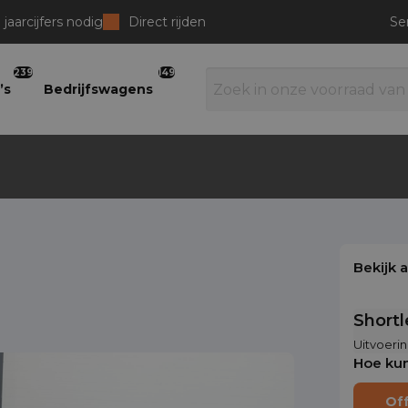
jaarcijfers nodig
Direct rijden
Se
239
149
’s
Bedrijfswagens
Bekijk 
Short
Uitvoerin
Hoe kun
Of