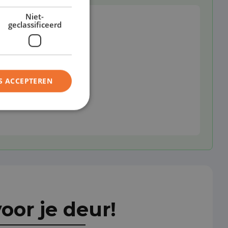
Niet-
geclassificeerd
S ACCEPTEREN
oor je deur!