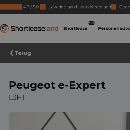
4.7 / 5.0
Levering aan huis in Nederland
Geen 
Shortleaseland
388
Shortlease
Personenauto
Terug
Peugeot e-Expert
L3H1