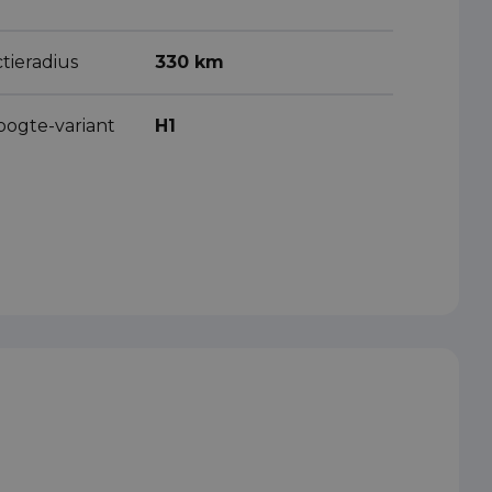
tieradius
330 km
oogte-variant
H1