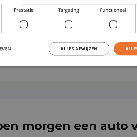
Prestatie
Targeting
Functioneel
 toe aan je leasecontract:
EVEN
ALLES AFWIJZEN
ALLE
pen morgen een auto v