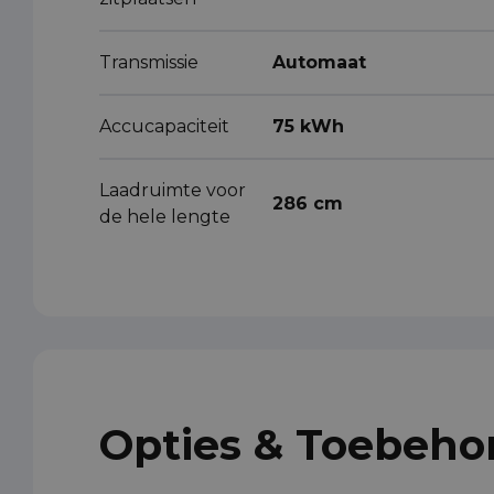
Transmissie
Automaat
Accucapaciteit
75 kWh
Laadruimte voor
286 cm
de hele lengte
Opties & Toebeho