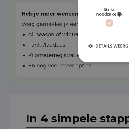
Strikt
Heb je meer wensen?
noodzakelijk
Voeg gemakkelijk een van de extra opties
All season of winterbanden
Tank-/laadpas
DETAILS WEERG
Kilometerregistratie
En nog veel meer opties
In 4 simpele stap