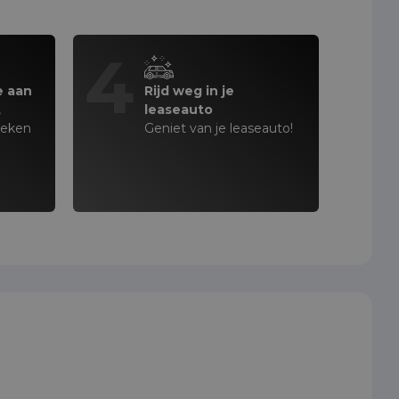
4
e aan
Rijd weg in je
,
leaseauto
teken
Geniet van je leaseauto!