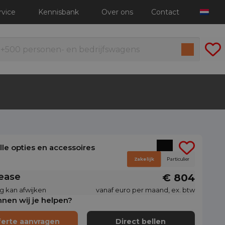
rvice
Kennisbank
Over ons
Contact
alle opties en accessoires
Zakelijk
Particulier
lease
€ 804
g kan afwijken
vanaf euro per maand, ex. btw
nen wij je helpen?
ferte aanvragen
Direct bellen