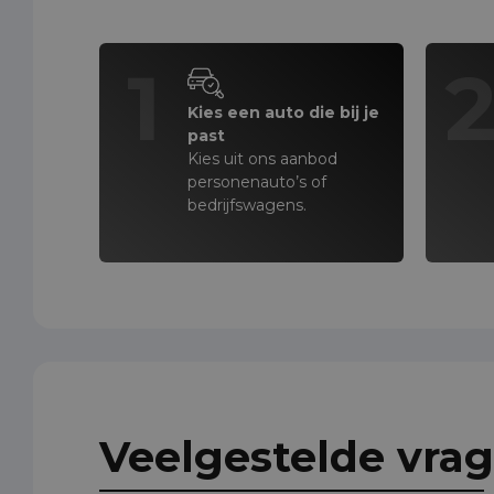
1
Kies een auto die bij je
past
Kies uit ons aanbod
personenauto’s of
bedrijfswagens.
Veelgestelde vra