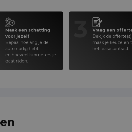
2
3
Maak een schatting
Vraag een offert
voor jezelf
Bekijk de offerte(s)
Bepaal hoelang je de
maak je keuze en 
auto nodig hebt
het leasecontract.
en hoeveel kilometers je
gaat rijden.
gen