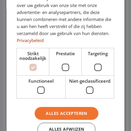
over uw gebruik van onze site met onze
gebruik
advertentie- en analysepartners, die deze
kunnen combineren met andere informatie die
• Verrassend veel laadruimte binnen zijn
u aan hen heeft verstrekt of die zij hebben
klasse
verzameld door uw gebruik van hun diensten.
Privacybeleid
• Ideaal voor service, installatie en
Strikt
Prestatie
Targeting
bezorging
noodzakelijk
• Verkrijgbaar als diesel en volledig
elektrisch
Functioneel
Niet-geclassificeerd
Shortlease 1–12 maanden
Shortlease is ideaal wanneer je tijdelijk
ALLES ACCEPTEREN
vervoer nodig hebt, piekdrukte wilt
ALLES AFWIJZEN
opvangen, een nieuwe medewerker