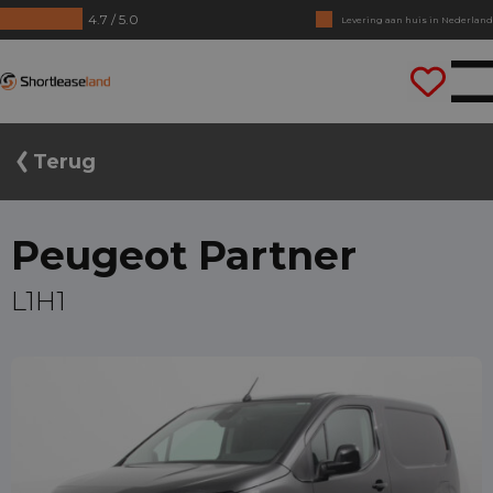
4.7 / 5.0
Levering aan huis in Nederland
Geen jaarcijfers nodig
Shortleaseland
Direct rijden
Terug
Peugeot Partner
L1H1