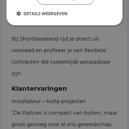
inzet of bewust geen langlopend
DETAILS WEERGEVEN
leasecontract wilt afsluiten.
Bij Shortleaseland rijd je direct uit
voorraad en profiteer je van flexibele
contracten die tussentijds aanpasbaar
zijn.
Klantervaringen
Installateur – korte projecten
“De Partner is compact van buiten, maar
groot genoeg voor al ons gereedschap.