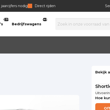
jaarcijfers nodig
Direct rijden
Se
239
149
’s
Bedrijfswagens
Bekijk 
Short
Uitvoerin
Hoe kun
Of