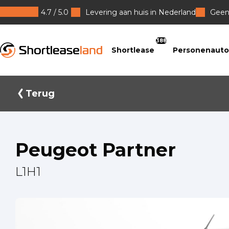
4.7 / 5.0
Levering aan huis in Nederland
Geen 
Shortleaseland
388
Shortlease
Personenauto
Terug
Peugeot Partner
L1H1