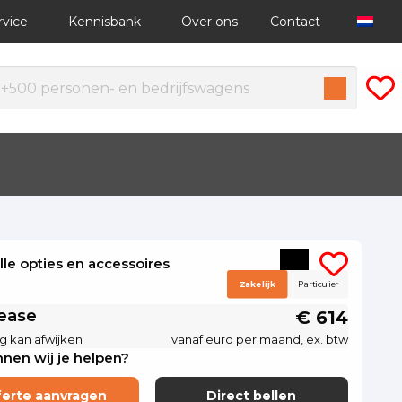
rvice
Kennisbank
Over ons
Contact
alle opties en accessoires
Zakelijk
Particulier
lease
€ 614
g kan afwijken
vanaf euro per maand, ex. btw
nen wij je helpen?
ferte aanvragen
Direct bellen