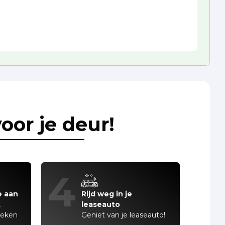
oor je deur!
4
e aan
Rijd weg in je
,
leaseauto
teken
Geniet van je leaseauto!