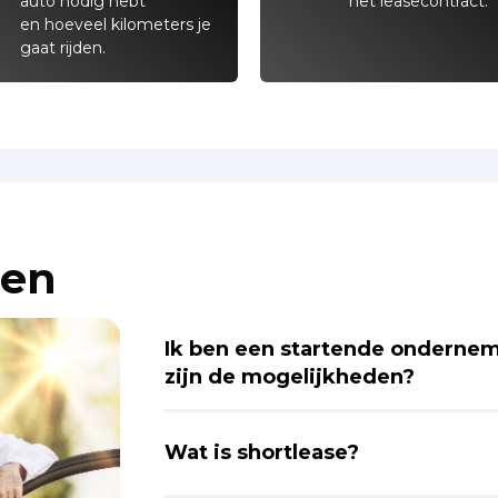
auto nodig hebt
het leasecontract.
en hoeveel kilometers je
gaat rijden.
gen
Ik ben een startende ondernem
zijn de mogelijkheden?
Wat is shortlease?