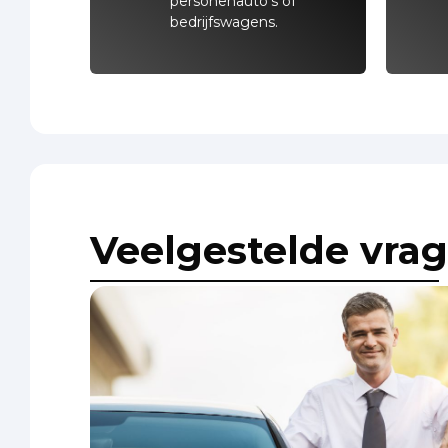
personenauto’s of
bedrijfswagens.
Veelgestelde vra