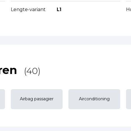
Lengte-variant
L1
H
ren
(40)
Airbag passagier
Airconditioning