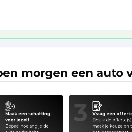
pen morgen een auto v
2
3
Maak een schatting
Vraag een offert
voor jezelf
Bekijk de offerte(s)
Bepaal hoelang je de
maak je keuze en 