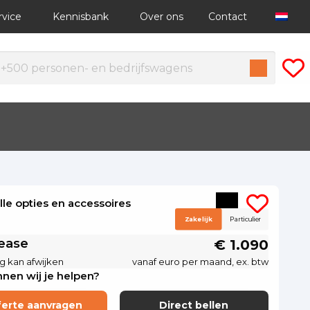
rvice
Kennisbank
Over ons
Contact
alle opties en accessoires
Zakelijk
Particulier
lease
€ 1.090
g kan afwijken
vanaf euro per maand, ex. btw
nen wij je helpen?
ferte aanvragen
Direct bellen