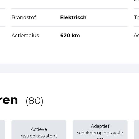
Brandstof
Elektrisch
Tr
Actieradius
620 km
A
ren
(80)
Adaptief
Actieve
schokdempingssyste
rijstrookassistent