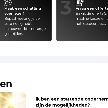
2
3
Maak een schatting
Vraag een offert
voor jezelf
Bekijk de offerte(s)
Bepaal hoelang je de
maak je keuze en 
auto nodig hebt
het leasecontract.
en hoeveel kilometers je
gaat rijden.
gen
Ik ben een startende ondernem
zijn de mogelijkheden?