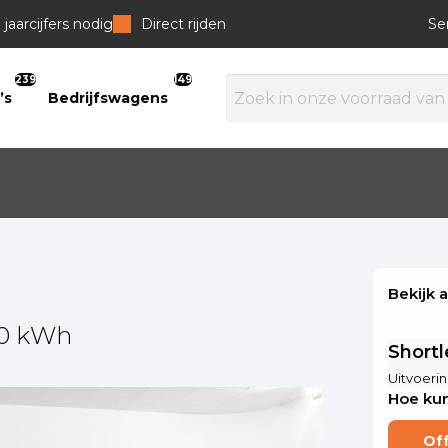
jaarcijfers nodig
Direct rijden
Se
239
149
’s
Bedrijfswagens
Bekijk 
00 kWh
Short
Uitvoerin
Hoe kun
Of