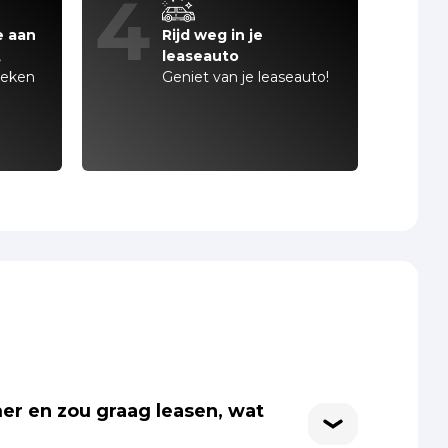
4
e aan
Rijd weg in je
,
leaseauto
teken
Geniet van je leaseauto!
er en zou graag leasen, wat