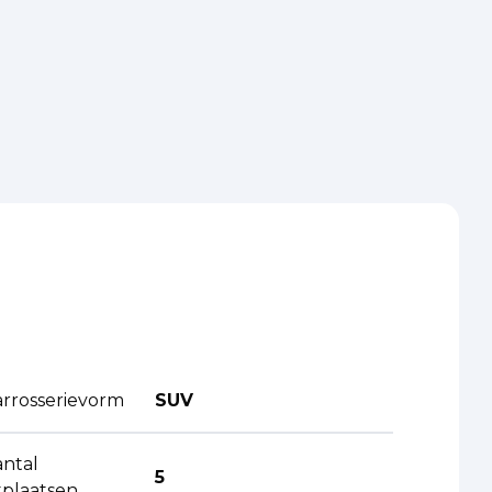
arrosserievorm
SUV
antal
5
tplaatsen