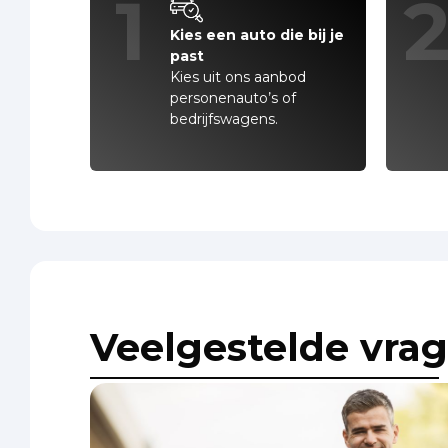
1
Kies een auto die bij je
past
Kies uit ons aanbod
personenauto’s of
bedrijfswagens.
Veelgestelde vra