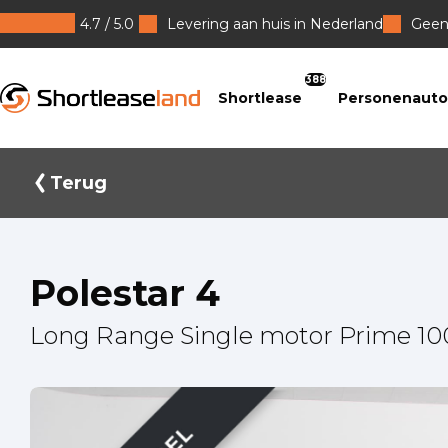
4.7 / 5.0
Levering aan huis in Nederland
Geen 
Shortleaseland
388
Shortlease
Personenauto
Terug
Polestar 4
Long Range Single motor Prime 1