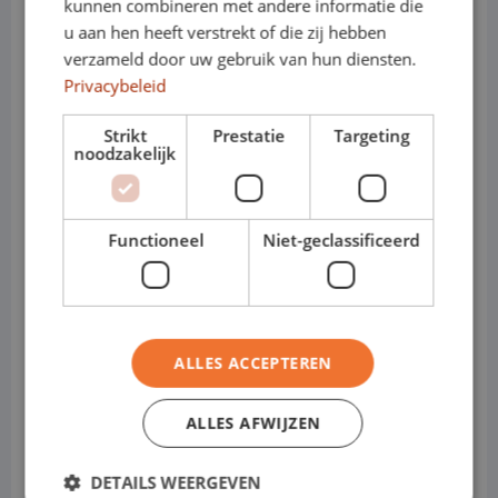
kunnen combineren met andere informatie die
• Elektrisch: Renault Captur E-Tech
u aan hen heeft verstrekt of die zij hebben
verzameld door uw gebruik van hun diensten.
(volledig elektrisch, afhankelijk van
Privacybeleid
voorraad)
Strikt
Prestatie
Targeting
noodzakelijk
• Transmissie: handgeschakeld of
automaat
Functioneel
Niet-geclassificeerd
• Varianten: Crossover / SUV-stijl
• Cabines: Personenauto
Waarom de Renault Captur
ALLES ACCEPTEREN
ideaal is voor shortlease
ALLES AFWIJZEN
• Direct inzetbaar voor tijdelijke
projecten of uitbreiding van capaciteit
DETAILS WEERGEVEN