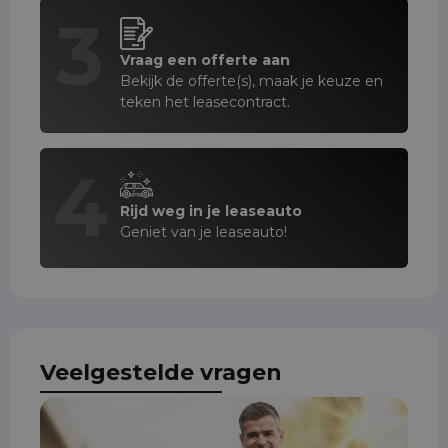
3
Vraag een offerte aan
Bekijk de offerte(s), maak je keuze en
teken het leasecontract.
4
Rijd weg in je leaseauto
Geniet van je leaseauto!
Veelgestelde vragen