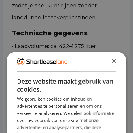
zodat je snel kunt rijden zonder
langdurige leaseverplichtingen.
Technische gegevens
• Laadvolume: ca. 422–1.275 liter
(bagageruimte, afhankelijk van
×
zetelconfiguratie)
Deze website maakt gebruik van
• Laadvermogen: ca. 550–650 kg
cookies.
• Trekgewicht: tot ca. 1.3–1.6 ton
We gebruiken cookies om inhoud en
(uitvoeringsafhankelijk)
advertenties te personaliseren en om ons
verkeer te analyseren. We delen ook informatie
• Motoren (benzine): efficiënte varianten
over uw gebruik van onze site met onze
advertentie- en analysepartners, die deze
• Motoren (diesel): zuinige varianten