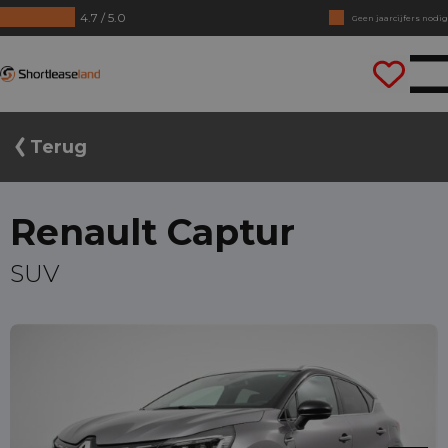
4.7 / 5.0
Geen jaarcijfers nodig
Direct rijden
Shortleaseland
Terug
Renault Captur
SUV