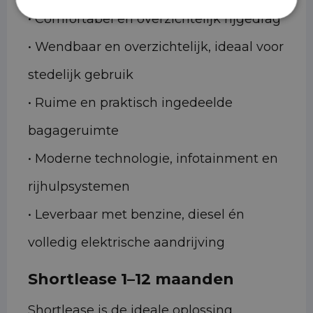
• Comfortabel en overzichtelijk rijgedrag
• Wendbaar en overzichtelijk, ideaal voor
stedelijk gebruik
• Ruime en praktisch ingedeelde
bagageruimte
• Moderne technologie, infotainment en
rijhulpsystemen
• Leverbaar met benzine, diesel én
volledig elektrische aandrijving
Shortlease 1–12 maanden
Shortlease is de ideale oplossing