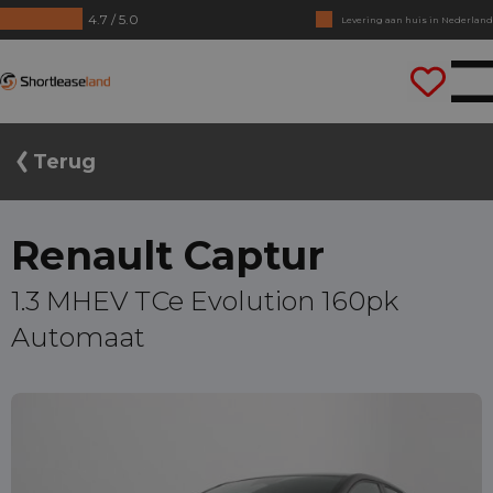
4.7 / 5.0
Levering aan huis in Nederland
Geen jaarcijfers nodig
Shortleaseland
Direct rijden
Terug
Renault Captur
1.3 MHEV TCe Evolution 160pk
Automaat