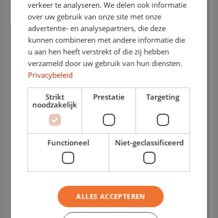
verkeer te analyseren. We delen ook informatie
• Trekgewicht: tot ca. 1.3–1.6 ton
over uw gebruik van onze site met onze
advertentie- en analysepartners, die deze
(uitvoeringsafhankelijk)
kunnen combineren met andere informatie die
• Motoren (benzine): efficiënte varianten
u aan hen heeft verstrekt of die zij hebben
verzameld door uw gebruik van hun diensten.
• Motoren (diesel): zuinige varianten
Privacybeleid
• Elektrisch: Renault Captur E-Tech
Strikt
Prestatie
Targeting
noodzakelijk
(volledig elektrisch, afhankelijk van
voorraad)
Functioneel
Niet-geclassificeerd
• Transmissie: handgeschakeld of
automaat
• Varianten: Crossover / SUV-stijl
ALLES ACCEPTEREN
• Cabines: Personenauto