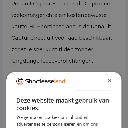
Renault Captur E-Tech is de Captur een
toekomstgerichte en kostenbewuste
keuze. Bij Shortleaseland is de Renault
Captur direct uit voorraad beschikbaar,
zodat je snel kunt rijden zonder
langdurige leaseverplichtingen.
Technische gegevens
×
• Laadvolume: ca. 422–1.275 liter
Deze website maakt gebruik van
(bagageruimte, afhankelijk van
cookies.
zetelconfiguratie)
We gebruiken cookies om inhoud en
• Laadvermogen: ca. 550–650 kg
advertenties te personaliseren en om ons