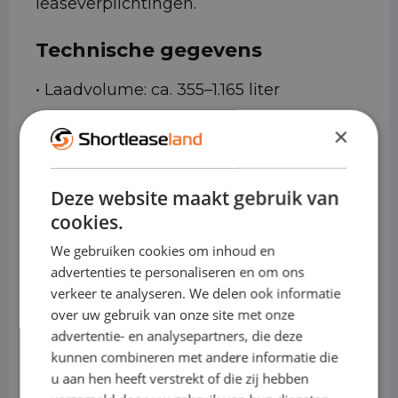
leaseverplichtingen.
Technische gegevens
• Laadvolume: ca. 355–1.165 liter
(bagageruimte, afhankelijk van
×
zetelconfiguratie)
Deze website maakt gebruik van
• Laadvermogen: ca. 500–600 kg
cookies.
• Trekgewicht: tot ca. 1.3–1.5 ton
We gebruiken cookies om inhoud en
(uitvoeringsafhankelijk)
advertenties te personaliseren en om ons
verkeer te analyseren. We delen ook informatie
• Motoren (benzine): efficiënte 3- en 4-
over uw gebruik van onze site met onze
advertentie- en analysepartners, die deze
cilinder varianten
kunnen combineren met andere informatie die
• Elektrisch/hybride: opties afhankelijk
u aan hen heeft verstrekt of die zij hebben