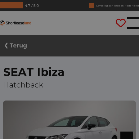
4.7 / 5.0
Levering aan huis in Nederland
Geen jaarcijfers nodig
Shortleaseland
Direct rijden
Terug
SEAT Ibiza
Hatchback