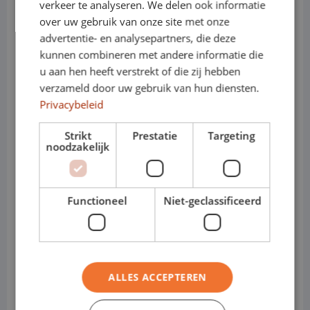
verkeer te analyseren. We delen ook informatie
• Transmissie: handgeschakeld of
over uw gebruik van onze site met onze
advertentie- en analysepartners, die deze
automaat
kunnen combineren met andere informatie die
u aan hen heeft verstrekt of die zij hebben
• Varianten: Hatchback / Estate
verzameld door uw gebruik van hun diensten.
(Sportstourer)
Privacybeleid
• Cabines: Personenauto
Strikt
Prestatie
Targeting
noodzakelijk
Waarom de SEAT Leon ideaal
is voor shortlease
Functioneel
Niet-geclassificeerd
• Direct inzetbaar voor tijdelijke
projecten of uitbreiding van capaciteit
• Comfortabel en stabiel rijgedrag, ook
ALLES ACCEPTEREN
bij lange ritten