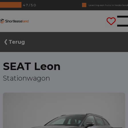
4.7 / 5.0
Levering aan huis in Nederland
Geen jaarcijfers nodig
Shortleaseland
Direct rijden
Terug
SEAT Leon
Stationwagon