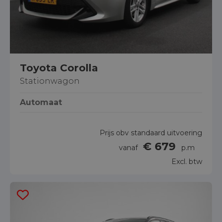
Toyota Corolla
Stationwagon
Automaat
Prijs obv standaard uitvoering
€ 679
vanaf
p.m
Excl. btw