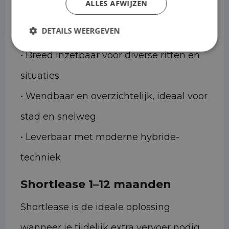
ALLES AFWIJZEN
• Praktische en flexibel ingedeelde
DETAILS WEERGEVEN
bagageruimte
• Breed inzetbaar voor diverse ritten en
situaties
• Wendbaar en overzichtelijk, ideaal voor
stad en snelweg
• Leverbaar met moderne hybride-
techniek
Shortlease 1–12 maanden
Shortlease is de ideale oplossing
wanneer je tijdelijk extra vervoer nodig