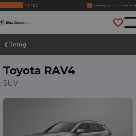
Levering aan huis in Nederland
4.7 / 5.0
Geen jaarcijfers nodig
Shortleaseland
Direct rijden
Terug
Toyota RAV4
SUV