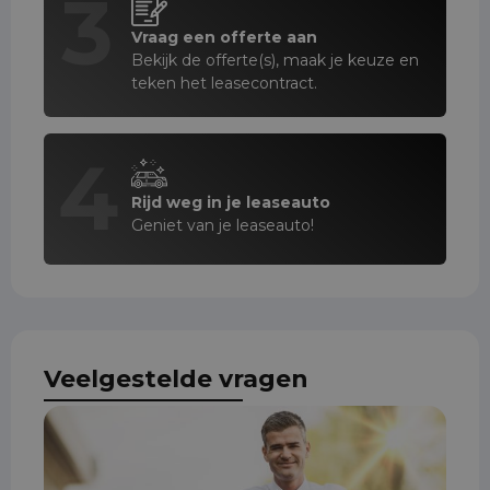
3
Vraag een offerte aan
Bekijk de offerte(s), maak je keuze en
teken het leasecontract.
4
Rijd weg in je leaseauto
Geniet van je leaseauto!
Veelgestelde vragen