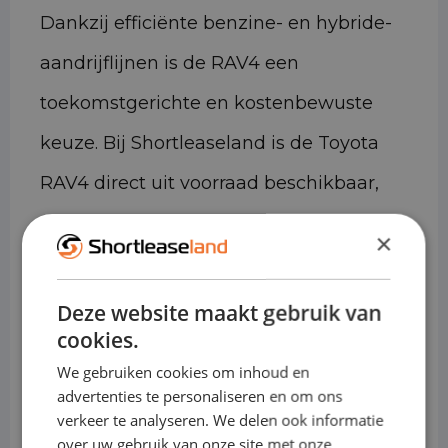
Dankzij efficiënte benzine- en hybride-
aandrijflijnen is de RAV4 een
toekomstgerichte en kostenbewuste
keuze. Bij Shortleaseland is de Toyota
RAV4 direct uit voorraad beschikbaar,
zodat je snel kunt rijden zonder
×
langdurige leaseverplichtingen.
Deze website maakt gebruik van
Technische gegevens
cookies.
• Laadvolume: ca. 580–1.690 liter
We gebruiken cookies om inhoud en
advertenties te personaliseren en om ons
(bagageruimte met neergeklapte
verkeer te analyseren. We delen ook informatie
achterbank)
over uw gebruik van onze site met onze