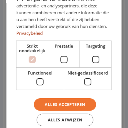
advertentie- en analysepartners, die deze
• Laadvermogen: ca. 500–600 kg
kunnen combineren met andere informatie die
u aan hen heeft verstrekt of die zij hebben
• Trekgewicht: tot ca. 800–1.650 kg
verzameld door uw gebruik van hun diensten.
(uitvoeringsafhankelijk)
Privacybeleid
• Motoren (benzine): 2.0 / 2.5 varianten
Strikt
Prestatie
Targeting
noodzakelijk
• Elektrisch/Hybride: hybride en plug-in
hybride opties beschikbaar
Functioneel
Niet-geclassificeerd
• Transmissie: automaat
• Varianten: SUV
• Cabines: Personenauto
ALLES ACCEPTEREN
Waarom de Toyota RAV4
ALLES AFWIJZEN
ideaal is voor shortlease