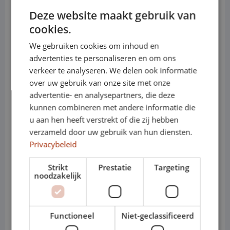
(uitvoeringsafhankelijk)
Deze website maakt gebruik van
• Motoren (diesel): 2.0 TDI 102, 122, 140 of
cookies.
177 pk
We gebruiken cookies om inhoud en
advertenties te personaliseren en om ons
• Elektrisch: e-Crafter, volledig elektrisch
verkeer te analyseren. We delen ook informatie
over uw gebruik van onze site met onze
voor zero-emissie zones
advertentie- en analysepartners, die deze
• Transmissie: handgeschakeld of
kunnen combineren met andere informatie die
u aan hen heeft verstrekt of die zij hebben
automaat
verzameld door uw gebruik van hun diensten.
Privacybeleid
• Varianten: L3 / L4 – H2 / H3
• Cabines: Gesloten bestelwagen of
Strikt
Prestatie
Targeting
noodzakelijk
dubbele cabine
Waarom de Volkswagen
Functioneel
Niet-geclassificeerd