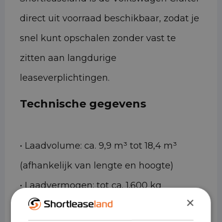
direct uit voorraad beschikbaar, zodat je
snel kunt opschalen zonder vast te
zitten aan langdurige
leaseverplichtingen.
Technische gegevens
• Laadvolume: ca. 9,9 m³ tot 18,4 m³
(afhankelijk van lengte en hoogte)
• Laadvermogen: tot ca. 1.600 kg
×
• Trekgewicht: tot ca. 3.500 kg