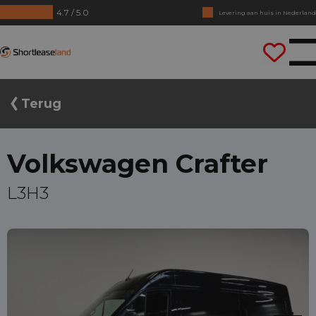
Levering aan huis in Nederland
4.7 / 5.0
Geen jaarcijfers nodig
Direct rijden
Shortleaseland
Terug
Volkswagen Crafter
L3H3