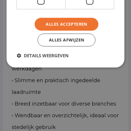
Crafter ideaal is voor
shortlease
ALLES ACCEPTEREN
• Direct inzetbaar voor tijdelijke
ALLES AFWIJZEN
projecten of uitbreiding van capaciteit
DETAILS WEERGEVEN
• Comfortabel rijgedrag, ook bij lange
werkdagen
• Slimme en praktisch ingedeelde
laadruimte
• Breed inzetbaar voor diverse branches
• Wendbaar en overzichtelijk, ideaal voor
stedelijk gebruik