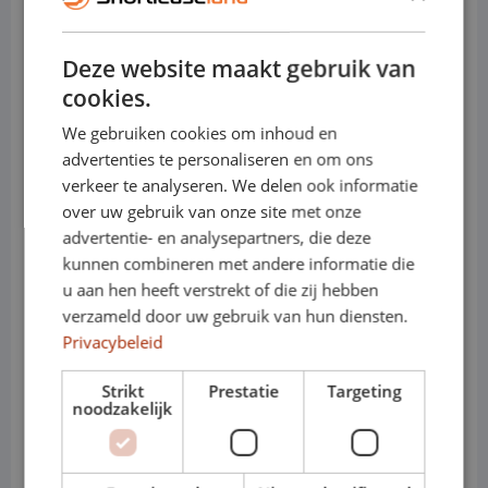
moeiteloos aan uiteenlopende
mobiliteitsbehoeften aan. Dankzij zijn
Deze website maakt gebruik van
ruime indeling biedt hij veel comfort,
cookies.
terwijl hij op de snelweg stabiel en
We gebruiken cookies om inhoud en
advertenties te personaliseren en om ons
rustig blijft rijden.
verkeer te analyseren. We delen ook informatie
over uw gebruik van onze site met onze
De Volkswagen Touran rijdt comfortabel
advertentie- en analysepartners, die deze
kunnen combineren met andere informatie die
en stabiel. De ergonomische zitpositie,
u aan hen heeft verstrekt of die zij hebben
verzameld door uw gebruik van hun diensten.
moderne rijhulpsystemen en goede
Privacybeleid
geluidsisolatie dragen bij aan een
Strikt
Prestatie
Targeting
noodzakelijk
ontspannen rijervaring, ook tijdens
langere afstanden. In het interieur vind