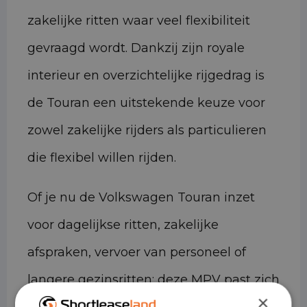
zakelijke ritten waar veel flexibiliteit
gevraagd wordt. Dankzij zijn royale
interieur en overzichtelijke rijgedrag is
de Touran een uitstekende keuze voor
zowel zakelijke rijders als particulieren
die flexibel willen rijden.
Of je nu de Volkswagen Touran inzet
voor dagelijkse ritten, zakelijke
afspraken, vervoer van personeel of
langere gezinsritten: deze MPV past zich
×