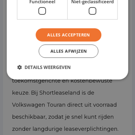
Functioneel
Niet-geclassificeerd
je een overzichtelijk dashboard,
comfortabele stoelen en
multifunctionele bagageruimte.
ALLES ACCEPTEREN
Dankzij efficiënte benzine-, diesel- en
ALLES AFWIJZEN
(afhankelijk van uitvoering) hybride-
DETAILS WEERGEVEN
motoren is de Volkswagen Touran een
toekomstgerichte en kostenbewuste
keuze. Bij Shortleaseland is de
Volkswagen Touran direct uit voorraad
beschikbaar, zodat je snel kunt rijden
zonder langdurige leaseverplichtingen.