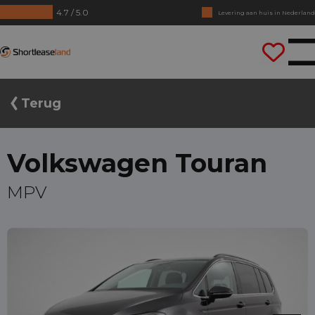
4.7 / 5.0
Levering aan huis in Nederland
Geen jaarcijfers nodig
Shortleaseland
Direct rijden
Terug
Volkswagen Touran
MPV