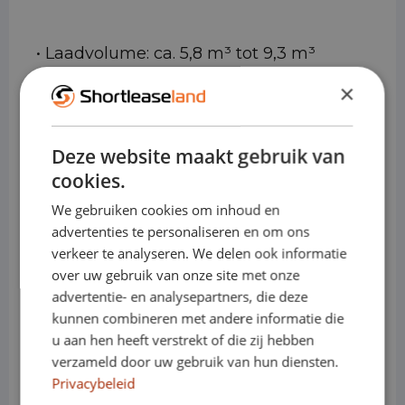
• Laadvolume: ca. 5,8 m³ tot 9,3 m³
×
(afhankelijk van lengte en hoogte)
• Laadvermogen: tot ca. 1.400 kg
Deze website maakt gebruik van
• Trekgewicht: tot ca. 2.500 kg
cookies.
(uitvoeringsafhankelijk)
We gebruiken cookies om inhoud en
advertenties te personaliseren en om ons
• Motoren (diesel): 2.0 TDI 90, 110, 150 of
verkeer te analyseren. We delen ook informatie
204 pk
over uw gebruik van onze site met onze
advertentie- en analysepartners, die deze
• Elektrisch: e-Transporter, volledig
kunnen combineren met andere informatie die
u aan hen heeft verstrekt of die zij hebben
elektrisch voor milieuzones
verzameld door uw gebruik van hun diensten.
• Transmissie: handgeschakeld of
Privacybeleid