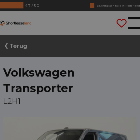
4.7 / 5.0
Geen jaarcijfers nodig
Direct rijden
Shortleaseland
Terug
Volkswagen
Transporter
L2H1