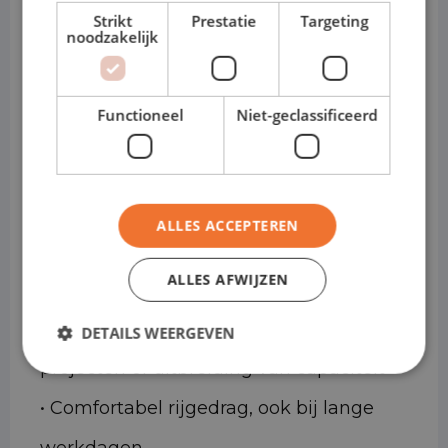
automaat (DSG)
Strikt
Prestatie
Targeting
noodzakelijk
• Varianten: T6.1 – Kort / Lang
• Cabines: Gesloten bestelwagen of
Functioneel
Niet-geclassificeerd
dubbele cabine
Waarom de Volkswagen
Transporter ideaal is voor
ALLES ACCEPTEREN
shortlease
ALLES AFWIJZEN
• Direct inzetbaar voor tijdelijke
DETAILS WEERGEVEN
projecten of uitbreiding van capaciteit
• Comfortabel rijgedrag, ook bij lange