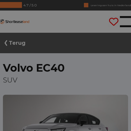
4.7 / 5.0
Levering aan huis in Nederland
Geen jaarcijfers nodig
Shortleaseland
Direct rijden
Terug
Volvo EC40
SUV