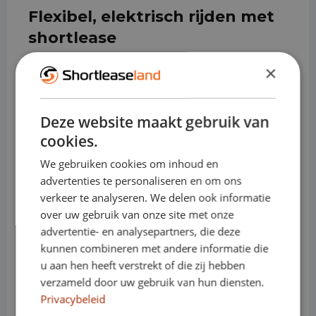
Flexibel, elektrisch rijden met
shortlease
Met een shortlease geniet je van
×
optimale flexibiliteit, aangezien je nooit
Deze website maakt gebruik van
vastzit aan lange contracten. Daarnaast
cookies.
wordt elektrisch rijden steeds
We gebruiken cookies om inhoud en
advertenties te personaliseren en om ons
toegankelijker dankzij de vele
verkeer te analyseren. We delen ook informatie
snellaadmogelijkheden en de
over uw gebruik van onze site met onze
advertentie- en analysepartners, die deze
toevoeging van laadpalen op diverse
kunnen combineren met andere informatie die
u aan hen heeft verstrekt of die zij hebben
plekken. Hierdoor kun je jouw
verzameld door uw gebruik van hun diensten.
elektrische auto steeds makkelijker
Privacybeleid