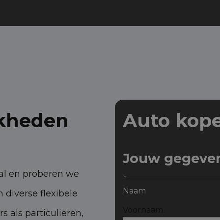
jkheden
Auto kop
Jouw gegeve
aal en proberen we
Naam
diverse flexibele
Voornaam
 als particulieren,