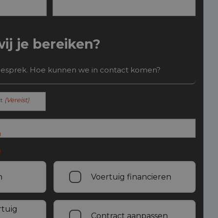
j je bereiken?
gesprek. Hoe kunnen we in contact komen?
(Vereist)
t
)
)
n
Voertuig financieren
rtuig
Contract aanpassen