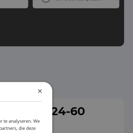
×
al lease (24-60
r te analyseren. We
partners, die deze