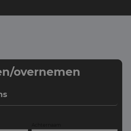
en/overnemen
ns
Achternaam