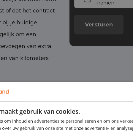
nemen
st of dat het contract
bij je huidige
gelijk om een
toevoegen van extra
gen van kilometers.
d)
Operation
maakt gebruik van cookies.
s om inhoud en advertenties te personaliseren en om ons verkee
mnd)
 een kortere periode
 over uw gebruik van onze site met onze advertentie- en analyse