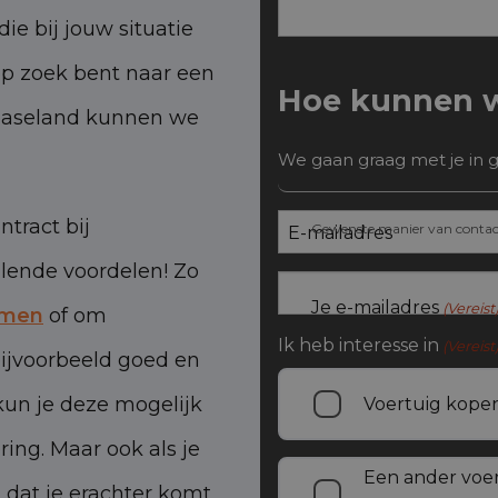
ie bij jouw situatie
f op zoek bent naar een
Hoe kunnen wi
tleaseland kunnen we
We gaan graag met je in 
ntract bij
Gewenste manier van contac
llende voordelen! Zo
Je e-mailadres
(Vereist
emen
of om
Ik heb interesse in
(Vereist
 bijvoorbeeld goed en
 kun je deze mogelijk
Voertuig kope
ing. Maar ook als je
Een ander voe
n dat je erachter komt