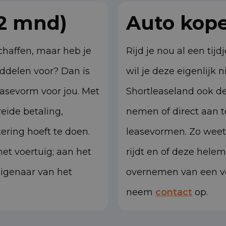
72 mnd)
Auto kop
chaffen, maar heb je
Rijd je nou al een tij
iddelen voor? Dan is
wil je deze eigenlijk 
leasevorm voor jou. Met
Shortleaseland ook de
reide betaling,
nemen of direct aan 
ering hoeft te doen.
leasevormen. Zo weet 
et voertuig; aan het
rijdt en of deze helem
eigenaar van het
overnemen van een vo
neem
contact
op.