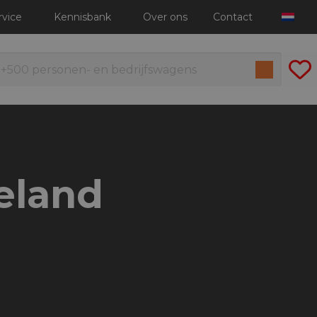
rvice
Kennisbank
Over ons
Contact
seland