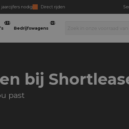
jaarcijfers nodig
Direct rijden
Se
239
149
’s
Bedrijfswagens
en bij Shortlea
ou past