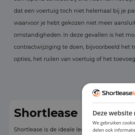
dat een voertuig toch niet helemaal bij je pa
waarvoor je hebt gekozen niet meer aansluit 
omstandigheden. In deze gevallen is het mo
contractwijziging te doen, bijvoorbeeld het 
opties, het ruilen van voertuig of het toevoe
Shortlease (1-24 mn
Deze website 
We gebruiken cookie
Shortlease is de ideale leasevorm als je voor
delen ook informatie