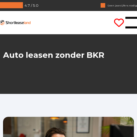
4.7 / 5.0
Geen jaarcijfers nodig
Direct rijden
Shortleaseland
Auto leasen zonder BKR