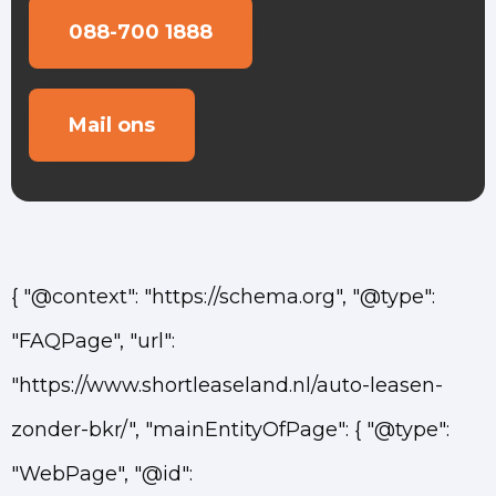
088-700 1888
Mail ons
{ "@context": "https://schema.org", "@type":
"FAQPage", "url":
"https://www.shortleaseland.nl/auto-leasen-
zonder-bkr/", "mainEntityOfPage": { "@type":
"WebPage", "@id":