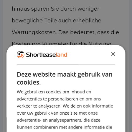
hinaus sparen Sie durch weniger
bewegliche Teile auch erhebliche
Wartungskosten. Das bedeutet, dass die
Kosten pro Kilometer für die Nutzung
×
eines Elektroautos niedriger sind als für
ein Auto mit Benzin- oder Dieselantrieb.
Deze website maakt gebruik van
cookies.
Für die Zukunft gerüstet
We gebruiken cookies om inhoud en
Ein Elektroauto ist eine
advertenties te personaliseren en om ons
verkeer te analyseren. We delen ook informatie
umweltfreundliche
over uw gebruik van onze site met onze
Transportmöglichkeit. Elektrofahrzeuge
advertentie- en analysepartners, die deze
kunnen combineren met andere informatie die
stoßen kein CO2 aus und sind daher