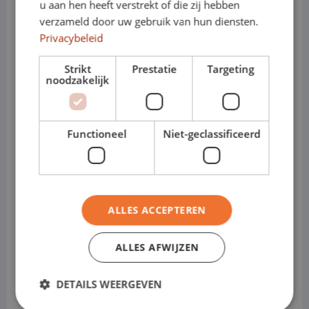
u aan hen heeft verstrekt of die zij hebben
verzameld door uw gebruik van hun diensten.
zukunftssicher. Denn immer mehr
Privacybeleid
Städte verbieten schädliche Autos,
Strikt
Prestatie
Targeting
noodzakelijk
sodass nur noch emissionsfreie
Fahrzeuge Zugang haben. Dieser Trend
Functioneel
Niet-geclassificeerd
wird sich in Zukunft in immer mehr
Städten fortsetzen. Wenn Sie sich also
jetzt für ein Elektroauto entscheiden,
ALLES ACCEPTEREN
sind Sie bereits für die Zukunft gerüstet.
ALLES AFWIJZEN
Geringere Zusatzsteuer für
Geschäftsfahrer
DETAILS WEERGEVEN
Mit einem Elektrofahrzeug profitieren