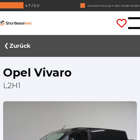
4.7 / 5.0
Keine Jahrezahlen benötigt
Lass uns gleich losfahren
Shortleaseland
Zurück
Opel Vivaro
L2H1