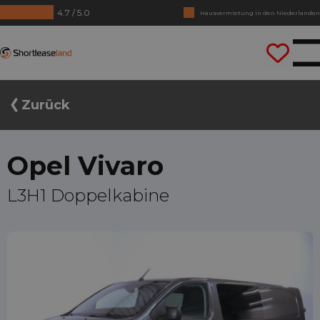
4.7 / 5.0
Hausvermietung in den Niederlanden
Keine Jahrezahlen benötigt
Shortleaseland
Lass uns gleich losfahren
Zurück
Opel Vivaro
L3H1 Doppelkabine