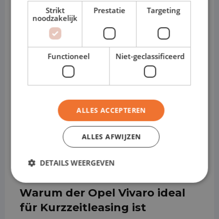
Strikt
Prestatie
Targeting
nach Ausführung)
noodzakelijk
• Motoren (Diesel): 1,5 / 2,0 CDTi 100, 120,
150 PS
Functioneel
Niet-geclassificeerd
• Elektrisch: Vivaro-e, vollelektrisch für
emissionsfreie Zonen
• Getriebe: manuell oder automatisch
ALLES ACCEPTEREN
• Varianten: Kompakt / Standard / Lang
ALLES AFWIJZEN
• Fahrerhaus: Kastenwagen /
DETAILS WEERGEVEN
Doppelkabine
Warum der Opel Vivaro ideal
für Kurzzeitleasing ist