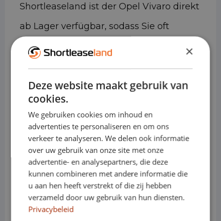
Shortleaseland ist der Opel Vivaro direkt
ab Lager verfügbar, sodass Sie oft
innerhalb von 24 Stunden losfahren
×
können – ganz ohne langfristige
Deze website maakt gebruik van
Leasingverpflichtungen.
cookies.
Technische Daten
We gebruiken cookies om inhoud en
advertenties te personaliseren en om ons
verkeer te analyseren. We delen ook informatie
over uw gebruik van onze site met onze
• Ladevolumen: ca. 5,3 m³ bis 6,6 m³
advertentie- en analysepartners, die deze
(abhängig von Länge/Höhe)
kunnen combineren met andere informatie die
u aan hen heeft verstrekt of die zij hebben
• Tragfähigkeit: bis zu ca. 1.400 kg
verzameld door uw gebruik van hun diensten.
Privacybeleid
• Anhängelast: bis zu ca. 2.500 kg (je