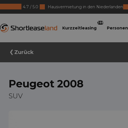
4.7 / 5.0
Hausvermietung in den Niederlanden
Shortleaseland
388
Kurzzeitleasing
Personen
Zurück
Peugeot 2008
SUV