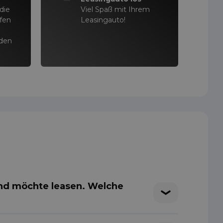
die
Viel Spaß mit Ihrem
ffen
Leasingauto!
 den
und möchte leasen. Welche