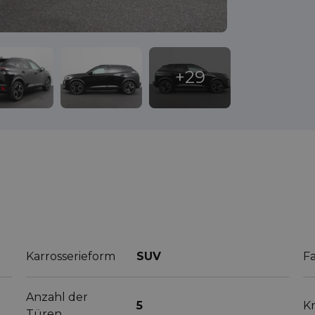
Karrosserieform
SUV
F
Anzahl der
5
Kr
Türen