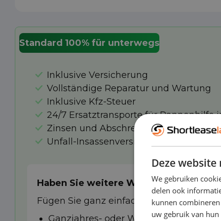
Standard 100% für unterwegs
Inklusive Versicherung
Vollständige Reparatur und Wartung
Inklusive Kfz-Steuer
24/7 Ersatztransporte für Pannenhilfe 
Zinsen und Abschreibungen
Unfall-Insassenversicherung
Deze website 
We gebruiken cookie
Haben Sie weitere Wünsche?
delen ook informatie
Fügen Sie ganz einfach eine der zusätzl
kunnen combineren m
uw gebruik van hun
Ganzjahres- oder Winterreifen