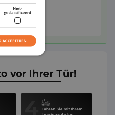
Niet-
geclassificeerd
S ACCEPTEREN
 vor Ihrer Tür!
4
Fahren Sie mit Ihrem
Leasingauto los