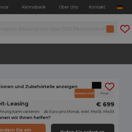
vice
Kennisbank
Über Uns
Kontakt
tionen und Zubehörteile anzeigen
Kommerziell
Privat
it-Leasing
€ 699
hrung kann variieren
ab Euro pro Monat, exkl. MwSt. MwSt
nen wir Ihnen helfen?
ordern Sie ein