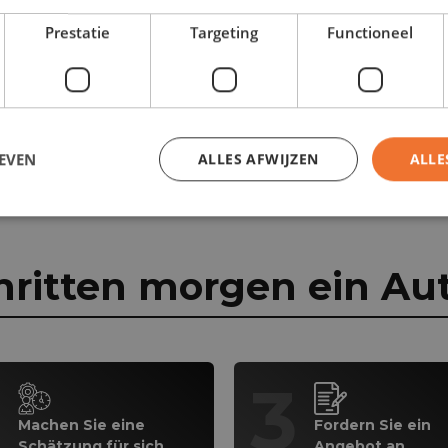
Prestatie
Targeting
Functioneel
EVEN
ALLES AFWIJZEN
ALLE
hritten morgen ein Auto
2
3
Machen Sie eine
Fordern Sie ein
Schätzung für sich
Angebot an