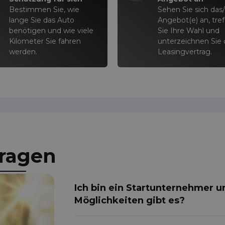
Bestimmen Sie, wie
Sehen Sie sich das/
lange Sie das Auto
Angebot(e) an, tre
benötigen und wie viele
Sie Ihre Wahl und
Kilometer Sie fahren
unterzeichnen Sie
werden.
Leasingvertrag.
Fragen
Ich bin ein Startunternehmer 
Möglichkeiten gibt es?