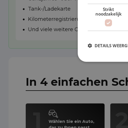
Tank-/Ladekarte
Strikt
noodzakelijk
Kilometerregistrierung
Und viele weitere Optionen
DETAILS WEERG
In 4 einfachen Sc
1
Wählen Sie ein Auto,
das zu Ihnen passt