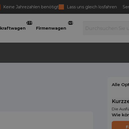
Keine Jahrezahlen benötigt
Lass uns gleich losfahren
Ser
239
149
kraftwagen
Firmenwagen
Alle Op
Kurzze
Die Ausfü
Wie kön
F