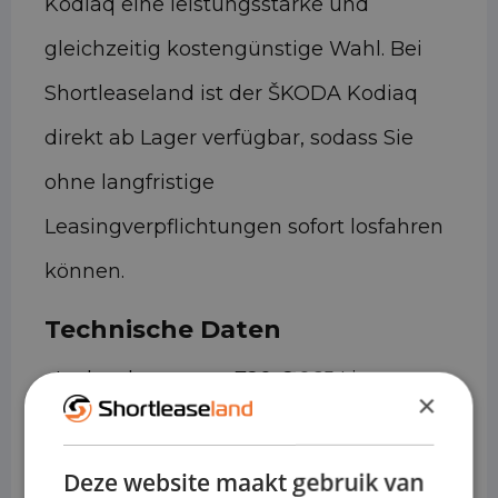
Kodiaq eine leistungsstarke und
gleichzeitig kostengünstige Wahl. Bei
Shortleaseland ist der ŠKODA Kodiaq
direkt ab Lager verfügbar, sodass Sie
ohne langfristige
Leasingverpflichtungen sofort losfahren
können.
Technische Daten
• Ladevolumen: ca. 720–2.065 Liter
×
(Gepäckraum bei umgeklappter
Rücksitzbank)
Deze website maakt gebruik van