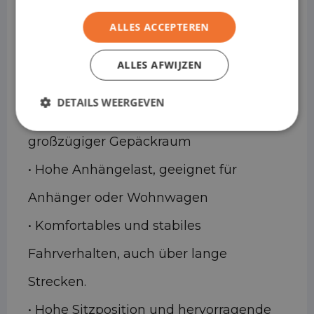
ideal für Kurzzeitleasing
geeignet ist
ALLES ACCEPTEREN
• Sofort verfügbar für vorübergehende
ALLES AFWIJZEN
oder intensive Mobilitätsbedürfnisse
DETAILS WEERGEVEN
• Sehr geräumiger Innenraum und
großzügiger Gepäckraum
• Hohe Anhängelast, geeignet für
Anhänger oder Wohnwagen
• Komfortables und stabiles
Fahrverhalten, auch über lange
Strecken.
• Hohe Sitzposition und hervorragende