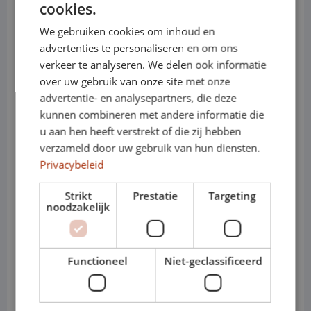
cookies.
• Tragfähigkeit: ca. 650–750 kg
We gebruiken cookies om inhoud en
• Anhängelast: bis zu ca. 2,0–2,5 Tonnen
advertenties te personaliseren en om ons
(je nach Ausführung)
verkeer te analyseren. We delen ook informatie
over uw gebruik van onze site met onze
• Motoren (Benzin/Diesel): verschiedene
advertentie- en analysepartners, die deze
kunnen combineren met andere informatie die
TSI- und TDI-Varianten
u aan hen heeft verstrekt of die zij hebben
• Elektro-/Hybridantrieb: nicht zutreffend
verzameld door uw gebruik van hun diensten.
Privacybeleid
• Getriebe: manuell oder automatisch
Strikt
Prestatie
Targeting
• Varianten: SUV (5- oder 7-Sitzer, je nach
noodzakelijk
Version)
• Kabinen: Personenwagen
Functioneel
Niet-geclassificeerd
Warum der ŠKODA Kodiaq