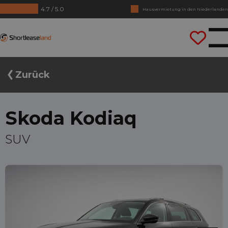
Hausvermietung in den Niederlanden
4.7 / 5.0
Keine Jahrezahlen benötigt
Lass uns gleich losfahren
Shortleaseland
Zurück
Skoda Kodiaq
SUV