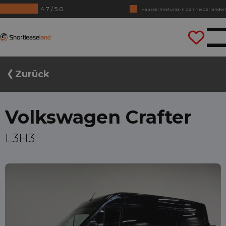
4.7 / 5.0
Hausvermietung in den Niederlanden
Keine Jahrezahlen benötigt
Shortleaseland
Lass uns gleich losfahren
Zurück
Volkswagen Crafter
L3H3