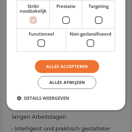
• Varianten: L3 / L4 – H2 / H3
Strikt
Prestatie
Targeting
noodzakelijk
• Fahrerhaus: Kastenwagen oder
Doppelkabine
Functioneel
Niet-geclassificeerd
Warum der Volkswagen
Crafter ideal für
Kurzzeitleasing ist
ALLES ACCEPTEREN
• Sofort verfügbar für temporäre Projekte
ALLES AFWIJZEN
oder Kapazitätserweiterungen
DETAILS WEERGEVEN
• Komfortables Fahrverhalten, auch an
langen Arbeitstagen
• Intelligent und praktisch gestalteter