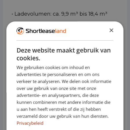
• Ladevolumen: ca. 9,9 m³ bis 18,4 m³
(abhängig von Länge und Höhe)
×
• Tragfähigkeit: bis zu ca. 1.600 kg
• Anhängelast: bis zu ca. 3.500 kg (je
Deze website maakt gebruik van
cookies.
nach Ausführung)
We gebruiken cookies om inhoud en
• Motoren (Diesel): 2.0 TDI 102, 122, 140
advertenties te personaliseren en om ons
verkeer te analyseren. We delen ook informatie
oder 177 PS
over uw gebruik van onze site met onze
• Elektrisch: e-Crafter, vollelektrisch für
advertentie- en analysepartners, die deze
kunnen combineren met andere informatie die
emissionsfreie Zonen
u aan hen heeft verstrekt of die zij hebben
verzameld door uw gebruik van hun diensten.
• Getriebe: manuell oder automatisch
Privacybeleid