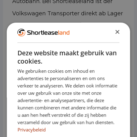
Autobahn. Bei Shortleaseland ist der
Volkswagen Transporter direkt ab Lager
verfügbar, sodass Sie oft innerhalb von
×
24 Stunden ohne langfristige
Leasingverpflichtungen losfahren
Deze website maakt gebruik van
cookies.
können.
We gebruiken cookies om inhoud en
Technische Daten
advertenties te personaliseren en om ons
verkeer te analyseren. We delen ook informatie
over uw gebruik van onze site met onze
advertentie- en analysepartners, die deze
• Ladevolumen: ca. 5,8 m³ bis 9,3 m³
kunnen combineren met andere informatie die
u aan hen heeft verstrekt of die zij hebben
(abhängig von Länge und Höhe)
verzameld door uw gebruik van hun diensten.
• Tragfähigkeit: bis zu ca. 1.400 kg
Privacybeleid