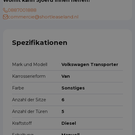
Womit kann Sjoerd Ihnen helfen?
0887001888
commercie@shortleaseland.nl
Spezifikationen
Mark und Modell
Volkswagen Transporter
Karrosserieform
Van
Farbe
Sonstiges
Anzahl der Sitze
6
Anzahl der Türen
5
Kraftstoff
Diesel