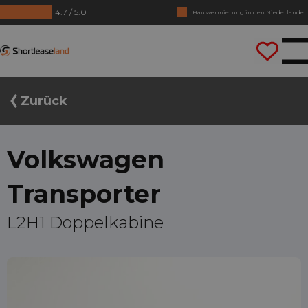
4.7 / 5.0
Hausvermietung in den Niederlanden
Keine Jahrezahlen benötigt
Shortleaseland
Lass uns gleich losfahren
Zurück
Volkswagen
Transporter
L2H1 Doppelkabine