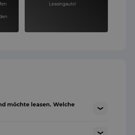
ffen
Leasingauto!
 den
und möchte leasen. Welche