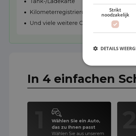
Tank-/Ladekarte
Strikt
Kilometerregistrierung
noodzakelijk
Und viele weitere Optionen
DETAILS WEERG
In 4 einfachen Sc
1
Wählen Sie ein Auto,
das zu Ihnen passt
Wählen Sie aus unserem