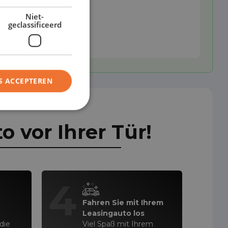
Niet-
geclassificeerd
S ACCEPTEREN
 vor Ihrer Tür!
4
Fahren Sie mit Ihrem
Leasingauto los
die
Viel Spaß mit Ihrem