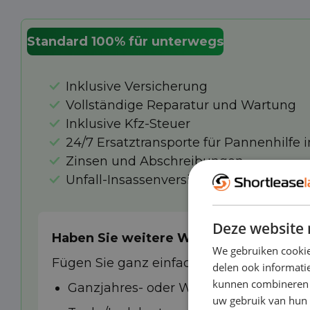
Standard 100% für unterwegs
Inklusive Versicherung
Vollständige Reparatur und Wartung
Inklusive Kfz-Steuer
24/7 Ersatztransporte für Pannenhilfe 
Zinsen und Abschreibungen
Unfall-Insassenversicherung
Deze website 
Haben Sie weitere Wünsche?
We gebruiken cookie
Fügen Sie ganz einfach eine der zusätzl
delen ook informatie
kunnen combineren m
Ganzjahres- oder Winterreifen
uw gebruik van hun