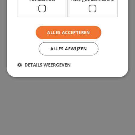
Kurzzeitleasing geeignet ist
• Sofort verfügbar für temporäre Projekte
ALLES ACCEPTEREN
oder Kapazitätserweiterungen
ALLES AFWIJZEN
• Komfortables und klares Fahrverhalten
• Wendig und ideal für den Stadtverkehr
DETAILS WEERGEVEN
• Praktisches und flexibel gestaltetes
Gepäckfach
• Geringer Verbrauch und niedrige
Betriebskosten
• Einfaches Parken und Rangieren