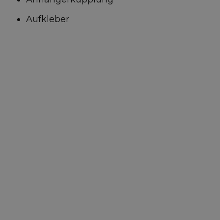
Aufkleber
Alle Optionen anzeigen
Standard 100% für unterwegs
Inklusive Versicherung
Vollständige Reparatur und
Wartung
Inklusive Kfz-Steuer
24/7 Ersatztransporte für
Pannenhilfe im In- und Ausland
Zinsen und Abschreibungen
Unfall-Insassenversicherung