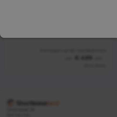
Fiat 500
Hatchback
Automatisch
Preis basiert auf der Standardversion
€ 499
von
p/m
Ohne MwSt.
Havenstraat 28
5347 KK, Oss