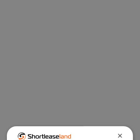
Antriebstechnik ist der Volkswagen up!
eine kostengünstige und praktische
Wahl. Bei Shortleaseland ist der
Volkswagen up! direkt ab Lager
verfügbar, sodass Sie ohne langfristige
Leasingverpflichtungen schnell
losfahren können.
Technische Daten
• Ladevolumen: ca. 251–959 Liter
(Gepäckfach, abhängig von der
Sitzkonfiguration)
×