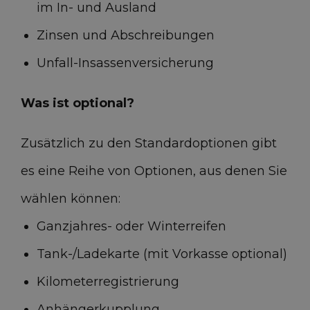
im In- und Ausland
Optionen & Zubehör
(38)
Zinsen und Abschreibungen
Unfall-Insassenversicherung
Rücksitz teilweise umklappbar
Was ist optional?
Fahrerairbag
Zusätzlich zu den Standardoptionen gibt
es eine Reihe von Optionen, aus denen Sie
Beifahrer Airbag
wählen können:
Ganzjahres- oder Winterreifen
Alarmanlage
Tank-/Ladekarte (mit Vorkasse optional)
Kilometerregistrierung
Alarmanlage Klasse I
Anhängerkupplung