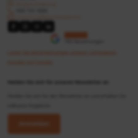
Wegbeschreibung
088 700 1888
commercie@shortleaseland.nl
783 Bewertungen
Lesen Sie alle Erfahrungen unserer zufriedenen
Kunden auf Google.
Melden Sie sich für unseren Newsletter an
Melden Sie sich für den Newsletter an und erhalten Sie
exklusive Angebote
Anmelden