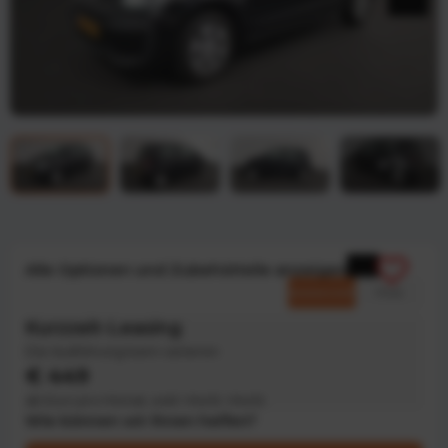
Alle Optionen und Zubehörteile anzeigen
Kommerziell
Privat
Kurzzeit-Leasing
Die Ausführung kann variieren
€ 449
ab Euro pro Monat, exkl. MwSt. MwSt
Wie können wir Ihnen helfen?