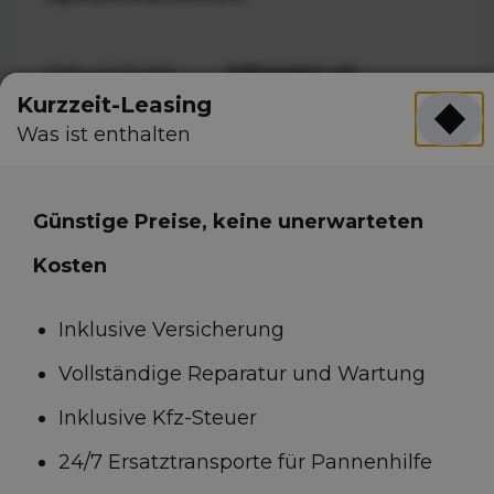
Mark und Modell
Volkswagen up!
Kurzzeit-Leasing
Karrosserieform
Hatchback
Was ist enthalten
Farbe
Sonstiges
Anzahl der Sitze
4
Günstige Preise, keine unerwarteten
Anzahl der Türen
5
Kosten
Kraftstoff
Benzin
Inklusive Versicherung
Schaltung
Manuell
Vollständige Reparatur und Wartung
Gewicht
845 kg
Inklusive Kfz-Steuer
24/7 Ersatztransporte für Pannenhilfe