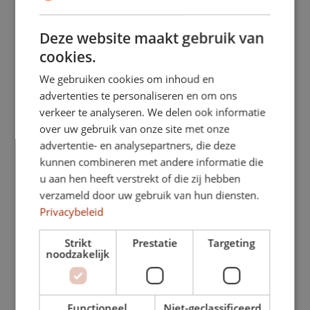
• Tragfähigkeit: ca. 450–550 kg
Deze website maakt gebruik van
• Anhängelast: bis zu ca. 1,0–1,2 Tonnen
cookies.
(je nach Ausführung)
We gebruiken cookies om inhoud en
• Motoren (Benzin): effiziente 3-Zylinder-
advertenties te personaliseren en om ons
verkeer te analyseren. We delen ook informatie
Varianten
over uw gebruik van onze site met onze
advertentie- en analysepartners, die deze
• Elektrisch/Hybrid: n. v.
kunnen combineren met andere informatie die
• Getriebe: manuell oder automatisch
u aan hen heeft verstrekt of die zij hebben
verzameld door uw gebruik van hun diensten.
• Varianten: Schrägheck / 3-Türer / 5-
Privacybeleid
Türer
Strikt
Prestatie
Targeting
noodzakelijk
• Kabinen: Personenwagen
Warum der Volkswagen up! ideal für
Functioneel
Niet-geclassificeerd