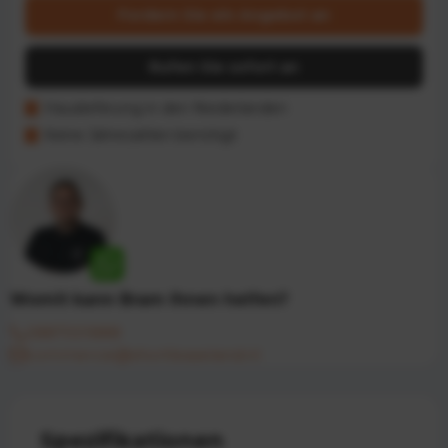
Fordern Sie ein Angebot an
Rufen Sie sofort an
Hauslieferung in den Niederlanden
Keine Jahrezahlen benötigt
Womit kann Bram Ihnen helfen?
0887001888
commercie@shortleaseland.nl
Spezifikationen