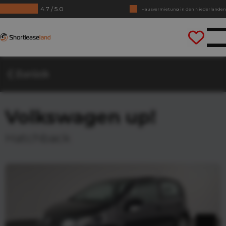
4.7 / 5.0
Hausvermietung in den Niederlanden
Keine Jahrezahlen benötigt
Shortleaseland
Lass uns gleich losfahren
Zurück
Volkswagen up!
Hatchback