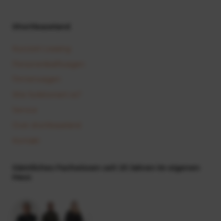
Shortleaseland
Kurzzeit-Leasing
Personenkraftwagen
Firmenwagen
Wie funktioniert es?
Service
Over shortleaseland
Kontakt
Sämtliches Fachwissen seit 25 Jahren im eigenen
Haus
+19