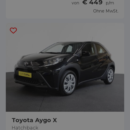
€ 449
von
p/m
Ohne MwSt.
Toyota Aygo X
Hatchback