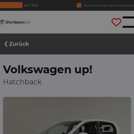
4.7 / 5.0
Keine Jahrezahlen benötigt
Lass uns gleich losfahren
Shortleaseland
Zurück
Volkswagen up!
Hatchback