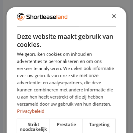
(Gepäckfach, abhängig von der
×
Sitzkonfiguration)
• Tragfähigkeit: ca. 450–550 kg
Deze website maakt gebruik van
cookies.
• Anhängelast: bis zu ca. 1,0–1,2 Tonnen
We gebruiken cookies om inhoud en
(je nach Ausführung)
advertenties te personaliseren en om ons
verkeer te analyseren. We delen ook informatie
• Motoren (Benzin): effiziente 3-Zylinder-
over uw gebruik van onze site met onze
Varianten
advertentie- en analysepartners, die deze
kunnen combineren met andere informatie die
• Elektrisch/Hybrid: n. v.
u aan hen heeft verstrekt of die zij hebben
verzameld door uw gebruik van hun diensten.
• Getriebe: manuell oder automatisch
Privacybeleid
• Varianten: Schrägheck / 3-Türer / 5-
Strikt
Prestatie
Targeting
Türer
noodzakelijk