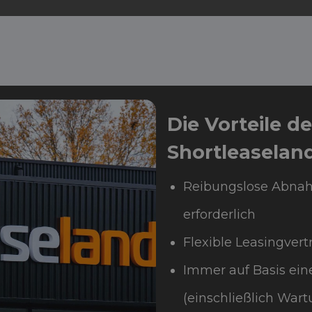
Die Vorteile d
Shortleaselan
Reibungslose Abnah
erforderlich
Flexible Leasingvert
Immer auf Basis eine
(einschließlich War