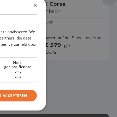
Opel Corsa
×
Hatchback
Handbuch
r te analyseren. We
partners, die deze
rdversion
Preis basiert auf der Standardversion
€ 579
ebben verzameld door
von
p/m
Ohne MwSt.
Niet-
geclassificeerd
S ACCEPTEREN