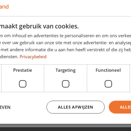
orsa
Toyota Aygo X
ack
Hatchback
maakt gebruik van cookies.
sch
Automatisch
s om inhoud en advertenties te personaliseren en om ons verkee
 over uw gebruik van onze site met onze advertentie- en analyse
ert auf der Standardversion
Preis basiert auf der Standa
629
€ 499
et andere informatie die u aan hen heeft verstrekt of die zij h
p/m
von
p/m
 diensten.
Privacybeleid
t.
Ohne MwSt.
Prestatie
Targeting
Functioneel
Sehen Sie sich das gesamte Sortiment an
EVEN
ALLES AFWIJZEN
ALLE