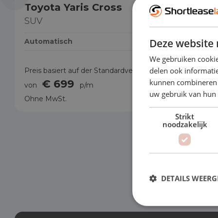
Toyota Yaris Cross
Opel C
SUV
Hatchb
Deze website 
Automatisch
Automati
We gebruiken cookie
delen ook informatie
Preis basiert auf der Standardversion
Preis basi
€ 699
€ 
kunnen combineren m
von
p/m
von
uw gebruik van hun
Ohne MwSt.
Ohne MwS
Strikt
noodzakelijk
DETAILS WEERG