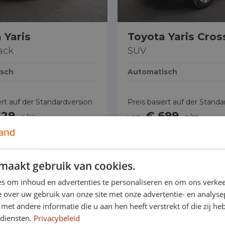
 Yaris
Toyota Yaris Cros
ack
SUV
sch
Automatisch
ert auf der Standardversion
Preis basiert auf der Standa
629
€ 699
p/m
von
p/m
t.
Ohne MwSt.
maakt gebruik van cookies.
Alle Autos ansehen
s om inhoud en advertenties te personaliseren en om ons verkee
 over uw gebruik van onze site met onze advertentie- en analyse
et andere informatie die u aan hen heeft verstrekt of die zij h
 diensten.
Privacybeleid