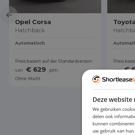
Opel Corsa
Toyota
Hatchback
Hatchb
Automatisch
Automati
Preis basiert auf der Standardversion
Preis basi
€ 629
€ 
von
p/m
von
Ohne MwSt.
Ohne MwS
Deze website 
We gebruiken cookie
delen ook informatie
kunnen combineren m
uw gebruik van hun