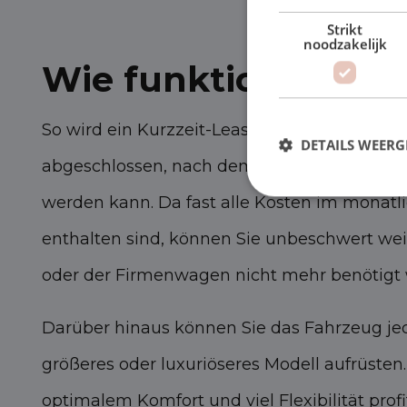
Strikt
noodzakelijk
Wie funktioniert es
So wird ein Kurzzeit-Leasingvertrag für 1 bi
DETAILS WEERG
abgeschlossen, nach dem der Vertrag monat
werden kann. Da fast alle Kosten im monatl
enthalten sind, können Sie unbeschwert weit
oder der Firmenwagen nicht mehr benötigt 
Darüber hinaus können Sie das Fahrzeug jed
größeres oder luxuriöseres Modell aufrüsten
optimalem Komfort und viel Flexibilität profi