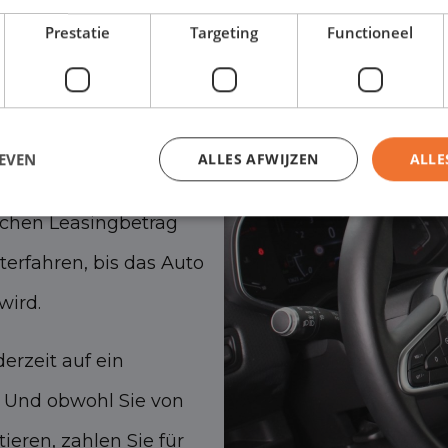
Prestatie
Targeting
Functioneel
?
s 24 Monate
EVEN
ALLES AFWIJZEN
ALLE
lich gekündigt
ichen Leasingbetrag
erfahren, bis das Auto
wird.
erzeit auf ein
. Und obwohl Sie von
tieren, zahlen Sie für