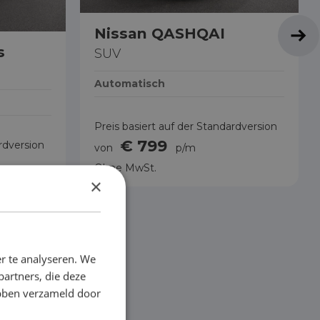
Nissan QASHQAI
s
SUV
Automatisch
Preis basiert auf der Standardversion
€ 799
rdversion
von
p/m
Ohne MwSt.
×
r te analyseren. We
partners, die deze
ebben verzameld door