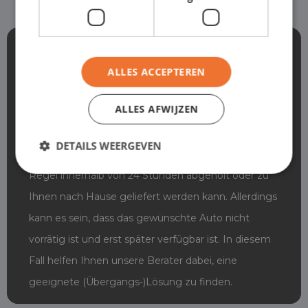
Wie schnell kann ein PKW
oder Firmenwagen geliefert
ALLES ACCEPTEREN
werden?
ALLES AFWIJZEN
Der große Vorteil von Shortleaseland ist, dass wir
mehr als 500 Fahrzeuge auf Lager haben. Das
DETAILS WEERGEVEN
bedeutet, dass ein PKW oder Firmenwagen in der
Regel innerhalb von 24 Stunden abgeholt oder zu
Ihnen nach Hause geliefert werden kann. Allerdings
kann es sein, dass das gewünschte Auto nicht
vorrätig ist und erst später verfügbar ist. In diesem
Fall helfen Ihnen unsere Berater dabei, eine
geeignete (Übergangs-)Lösung zu finden.