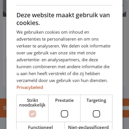
Deze website maakt gebruik van
cookies.
Toyota Yaris Cross
We gebruiken cookies om inhoud en
SUV
advertenties te personaliseren en om ons
Automatisch
verkeer te analyseren. We delen ook informatie
over uw gebruik van onze site met onze
advertentie- en analysepartners, die deze
Preis basiert auf der Standardversion
kunnen combineren met andere informatie die
€ 699
von
p/m
u aan hen heeft verstrekt of die zij hebben
Ohne MwSt.
verzameld door uw gebruik van hun diensten.
Privacybeleid
Strikt
Prestatie
Targeting
noodzakelijk
Sehen Sie sich das gesamte Sortiment an
Functioneel
Niet-geclassificeerd