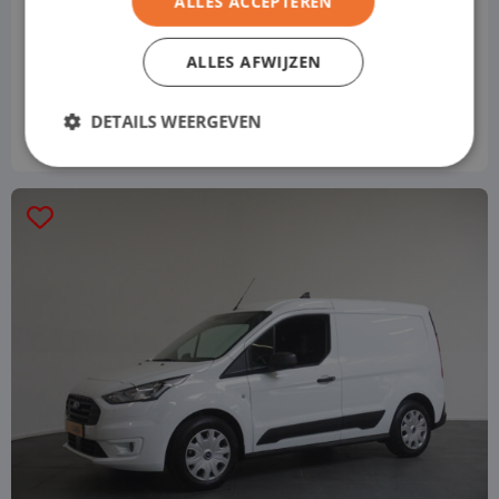
ALLES ACCEPTEREN
Handbuch
ALLES AFWIJZEN
Preis basiert auf der Standardversion
€ 584
von
p/m
DETAILS WEERGEVEN
Ohne MwSt.