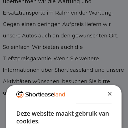
übernehmen wir die Wartung und
Ersatztransporte im Rahmen der Wartung.
Gegen einen geringen Aufpreis liefern wir
unsere Autos auch an den gewünschten Ort.
So einfach. Wir bieten auch die
Tiefstpreisgarantie. Wenn Sie weitere
Informationen über Shortleaseland und unsere
Aktivitäten wünschen, besuchen Sie bitte
×
unsere Website
Über uns Seite
.
Deze website maakt gebruik van
cookies.
Am meisten ausgewählt