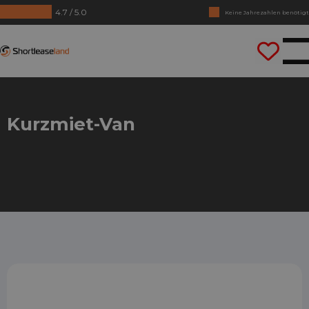
4.7 / 5.0
Keine Jahrezahlen benötigt
Lass uns gleich losfahren
Shortleaseland
Kurzmiet-Van