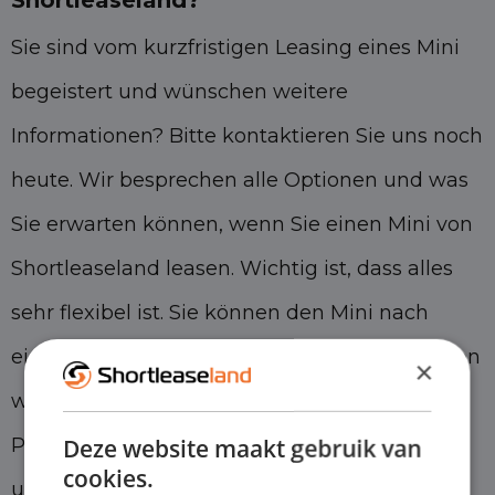
Sie sind vom kurzfristigen Leasing eines Mini
begeistert und wünschen weitere
Informationen? Bitte kontaktieren Sie uns noch
heute. Wir besprechen alle Optionen und was
Sie erwarten können, wenn Sie einen Mini von
Shortleaseland leasen. Wichtig ist, dass alles
sehr flexibel ist. Sie können den Mini nach
einem Monat kündigen. Darüber hinaus bieten
×
wir die Tiefstpreisgarantie für alle unsere 400
Deze website maakt gebruik van
Pkw und Nutzfahrzeuge. Besuchen Sie
cookies.
unser
Über uns Seite
Weitere Informationen