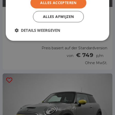
ALLES ACCEPTEREN
MINI Countryman
ALLES AFWIJZEN
SUV
DETAILS WEERGEVEN
Automatisch
Preis basiert auf der Standardversion
€ 749
von
p/m
Ohne MwSt.