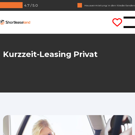
4.7 / 5.0
Keine Jahrezahlen benötigt
Lass uns gleich losfahren
Shortleaseland
Kurzzeit-Leasing Privat