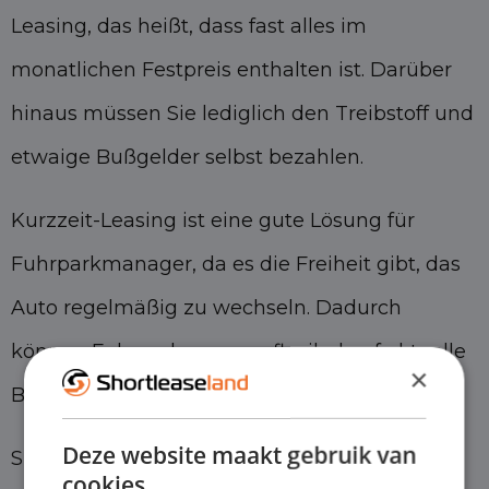
Leasing, das heißt, dass fast alles im
monatlichen Festpreis enthalten ist. Darüber
hinaus müssen Sie lediglich den Treibstoff und
etwaige Bußgelder selbst bezahlen.
Kurzzeit-Leasing ist eine gute Lösung für
Fuhrparkmanager, da es die Freiheit gibt, das
Auto regelmäßig zu wechseln. Dadurch
können Fuhrparkmanagerflexibel auf aktuelle
×
Bedürfnisse reagieren.
Deze website maakt gebruik van
Sie müssen sich auch keine Sorgen darüber
cookies.