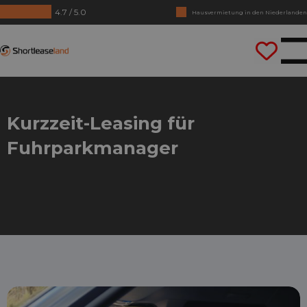
4.7 / 5.0
Hausvermietung in den Niederlanden
Keine Jahrezahlen benötigt
Shortleaseland
Lass uns gleich losfahren
Kurzzeit-Leasing für
Fuhrparkmanager