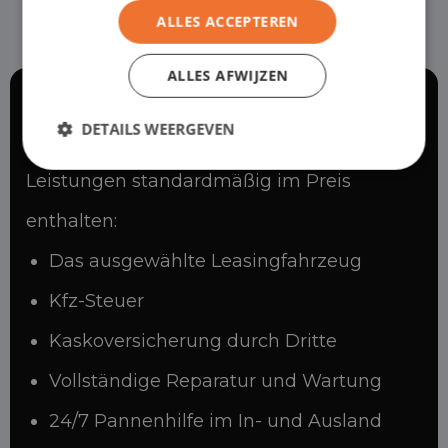
ALLES ACCEPTEREN
ALLES AFWIJZEN
Was ist enthalten?
DETAILS WEERGEVEN
Bei Kurzzeit-Leasing sind folgende
Leistungen standardmäßig im Preis
enthalten:
Das ausgewählte Leasingfahrzeug
Kfz-Steuer
Kaskoversicherung durch Dritte
Vollständige Reparatur und Wartung
24/7 Pannenhilfe im In- und Ausland