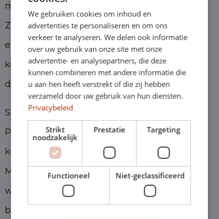
machen, dass Ihr Auto über einen längeren
We gebruiken cookies om inhoud en
Zeitraum stehen bleibt, da Sie auch nicht an
advertenties te personaliseren en om ons
verkeer te analyseren. We delen ook informatie
einen langen Vertrag gebunden sind. Sie
over uw gebruik van onze site met onze
advertentie- en analysepartners, die deze
können das Auto monatlich kündigen, sobald
kunnen combineren met andere informatie die
die vereinbarte Laufzeit abgelaufen ist.
u aan hen heeft verstrekt of die zij hebben
verzameld door uw gebruik van hun diensten.
Privacybeleid
Shortleaseland bietet Ihnen die niedrigsten
Strikt
Prestatie
Targeting
Preise auf dem Markt. Diese günstigen Preise
noodzakelijk
können wir dank unserer hervorragenden
Marktkenntnisse erzielen, was bedeutet, dass
Functioneel
Niet-geclassificeerd
wir alle unsere Autos aus ganz Europa selbst
beziehen können.