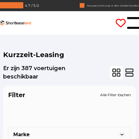
4.7 / 5.0
Keine Jahrezahlen benötigt
Lass uns gleich losfahren
Shortleaseland
Kurzzeit-Leasing
Er zijn
387
voertuigen
beschikbaar
X
X
X
Filter
Alle Filter löschen
Bianca
Anouk
Lois
0887001888
0887001888
0887001888
Marke