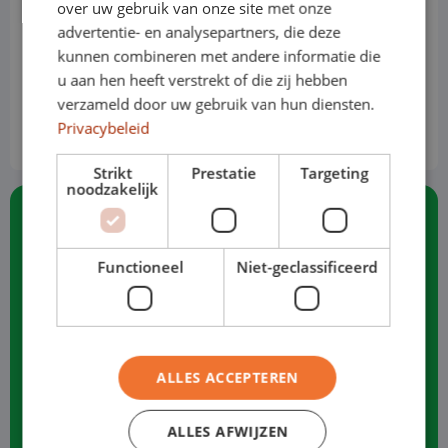
Benzin
over uw gebruik van onze site met onze
advertentie- en analysepartners, die deze
Handbuch
kunnen combineren met andere informatie die
u aan hen heeft verstrekt of die zij hebben
Preis basiert auf der Standardversion
verzameld door uw gebruik van hun diensten.
€ 479
von
p/m
Privacybeleid
Ohne MwSt.
Strikt
Prestatie
Targeting
noodzakelijk
Standard 100% für unterwegs
Functioneel
Niet-geclassificeerd
Inklusive Versicherung
Vollständige Reparatur und Wartung
ALLES ACCEPTEREN
Inklusive Kfz-Steuer
24/7 Ersatztransporte für Pannenhilfe im
ALLES AFWIJZEN
In- und Ausland