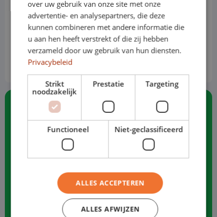
Benzin
over uw gebruik van onze site met onze
advertentie- en analysepartners, die deze
Handbuch
kunnen combineren met andere informatie die
u aan hen heeft verstrekt of die zij hebben
Preis basiert auf der Standardversion
verzameld door uw gebruik van hun diensten.
€ 479
von
p/m
Privacybeleid
Ohne MwSt.
Strikt
Prestatie
Targeting
noodzakelijk
Standard 100% für unterwegs
Functioneel
Niet-geclassificeerd
Inklusive Versicherung
Vollständige Reparatur und Wartung
ALLES ACCEPTEREN
Inklusive Kfz-Steuer
24/7 Ersatztransporte für Pannenhilfe im
ALLES AFWIJZEN
In- und Ausland