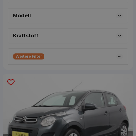
bereitet mir Freude.
Modell
0887001888
Kraftstoff
31639458759
Weitere Filter
commercie@shortleaseland.nl